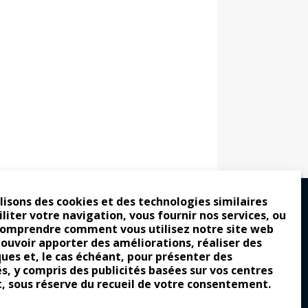
lisons des cookies et des technologies similaires
iliter votre navigation, vous fournir nos services, ou
comprendre comment vous utilisez notre site web
ro : pour les gens vrais
pouvoir apporter des améliorations, réaliser des
ques et, le cas échéant, pour présenter des
tion a commencé
és, y compris des publicités basées sur vos centres
e attraction de la légèreté
t, sous réserve du recueil de votre consentement.
llement envoûtante ?