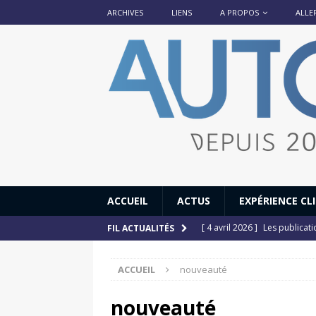
ARCHIVES
LIENS
A PROPOS
ALLE
ACCUEIL
ACTUS
EXPÉRIENCE CL
[ 4 avril 2026 ]
Les publicat
FIL ACTUALITÉS
[ 13 septembre 2025 ]
DS N°
ACCUEIL
nouveauté
[ 12 juillet 2025 ]
14 juillet
[ 6 juillet 2025 ]
Renault Esp
nouveauté