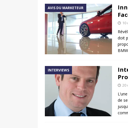
Inn
AVIS DU MARKETEUR
Fac
10
Révél
doit 
propo
BMW 
Int
INTERVIEWS
Pro
20 
L’une
de se
jusqu
comm