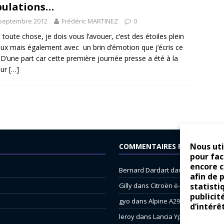
bulations…
 septembre 2012
Frédéric MARTINEZ
0
 toute chose, je dois vous l’avouer, c’est des étoiles plein
eux mais également avec un brin d’émotion que j’écris ce
t. D’une part car cette première journée presse a été à la
eur
[…]
Nous uti
COMMENTAIRES RÉCENTS
pour fac
encore 
Bernard Dardart
dans
Dacia Sande
afin de 
statisti
Gilly
dans
Citroën ë-C3 : la révolu
publicit
gyo
dans
Alpine A290 : L’irrésistibl
d’intérê
leroy
dans
Lancia Ypsilon : nature