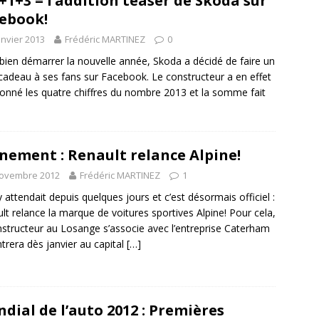
+1+3 = l’addition teaser de Skoda sur
ebook!
anvier 2013
Frédéric MARTINEZ
0
bien démarrer la nouvelle année, Skoda a décidé de faire un
 cadeau à ses fans sur Facebook. Le constructeur a en effet
ionné les quatre chiffres du nombre 2013 et la somme fait
nement : Renault relance Alpine!
novembre 2012
Frédéric MARTINEZ
1
y attendait depuis quelques jours et c’est désormais officiel :
lt relance la marque de voitures sportives Alpine! Pour cela,
nstructeur au Losange s’associe avec l’entreprise Caterham
ntrera dès janvier au capital
[…]
dial de l’auto 2012 : Premières