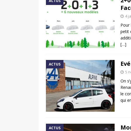
2+0
ACTUS
Fac
4 j
Pour 
petit
addit
[…]
Evé
ACTUS
5 
On s’
Renau
le co
qui e
Mon
ACTUS