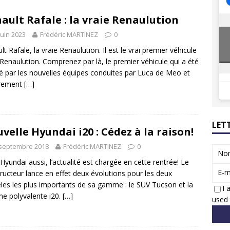
8 GTi : naissance d’une légende
ACTUS
ault Rafale : la vraie Renaulution
 Honda dévoile un spot publicitaire… confiné!
ACTUS
juin 2023
Frédéric MARTINEZ
0
lt Rafale, la vraie Renaulution. Il est le vrai premier véhicule
 Renaulution. Comprenez par là, le premier véhicule qui a été
é par les nouvelles équipes conduites par Luca de Meo et
èrement
[…]
LET
velle Hyundai i20 : Cédez à la raison!
 septembre 2018
Frédéric MARTINEZ
0
No
Hyundai aussi, l’actualité est chargée en cette rentrée! Le
E-m
ructeur lance en effet deux évolutions pour les deux
es les plus importants de sa gamme : le SUV Tucson et la
I 
ine polyvalente i20.
[…]
used 