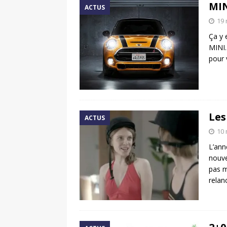
MIN
ACTUS
19
Ça y e
MINI.
pour 
Les
ACTUS
10 
L’ann
nouve
pas m
relan