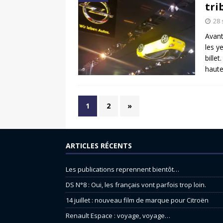
tri
28
Avant
les y
bille
haut
1
2
»
ARTICLES RÉCENTS
Les publications reprennent bientôt…
DS N°8 : Oui, les français vont parfois trop loin.
14 juillet : nouveau film de marque pour Citroën
Renault Espace : voyage, voyage…