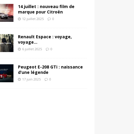
14 juillet : nouveau film de
marque pour Citroën
12 juillet 2025
0
Renault Espace : voyage,
voyage…
6 juillet 2025
0
Peugeot E-208 GTi : naissance
d’une légende
17 juin 2025
0