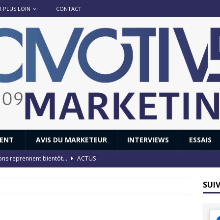
R PLUS LOIN
CONTACT
IENT
AVIS DU MARKETEUR
INTERVIEWS
ESSAIS
ions reprennent bientôt…
ACTUS
8 : Oui, les français vont parfois trop loin.
ACTUS
SUI
 : nouveau film de marque pour Citroën
AVIS DU MARKETEUR
ace : voyage, voyage…
ACTUS