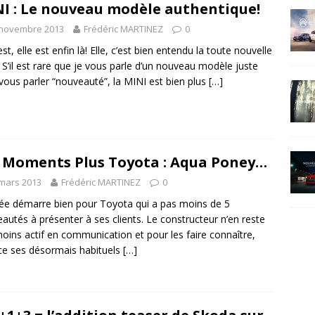
I : Le nouveau modèle authentique!
 novembre 2013
Frédéric MARTINEZ
0
st, elle est enfin là! Elle, c’est bien entendu la toute nouvelle
 S’il est rare que je vous parle d’un nouveau modèle juste
vous parler “nouveauté”, la MINI est bien plus
[…]
 Moments Plus Toyota : Aqua Poney…
mars 2013
Frédéric MARTINEZ
0
ée démarre bien pour Toyota qui a pas moins de 5
autés à présenter à ses clients. Le constructeur n’en reste
oins actif en communication et pour les faire connaître,
ce ses désormais habituels
[…]