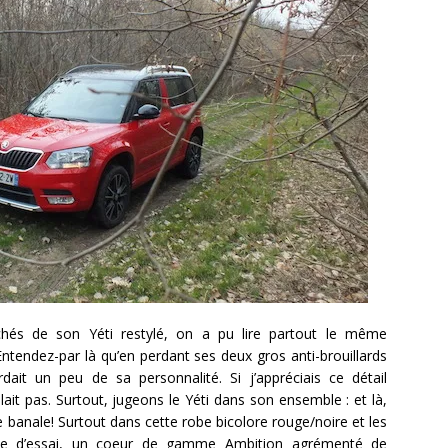
chés de son Yéti restylé, on a pu lire partout le même
 Entendez-par là qu’en perdant ses deux gros anti-brouillards
dait un peu de sa personnalité. Si j’appréciais ce détail
lait pas. Surtout, jugeons le Yéti dans son ensemble : et là,
 banale! Surtout dans cette robe bicolore rouge/noire et les
le d’essai, un coeur de gamme Ambition agrémenté de