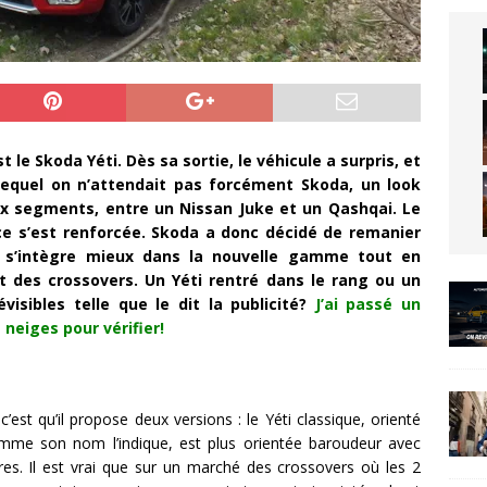
st le Skoda Yéti. Dès sa sortie, le véhicule a surpris, et
 lequel on n’attendait pas forcément Skoda, un look
x segments, entre un Nissan Juke et un Qashqai. Le
ce s’est renforcée. Skoda a donc décidé de remanier
il s’intègre mieux dans la nouvelle gamme tout en
t des crossovers. Un Yéti rentré dans le rang ou un
sibles telle que le dit la publicité?
J’ai passé un
neiges pour vérifier!
c’est qu’il propose deux versions : le Yéti classique, orienté
mme son nom l’indique, est plus orientée baroudeur avec
res. Il est vrai que sur un marché des crossovers où les 2