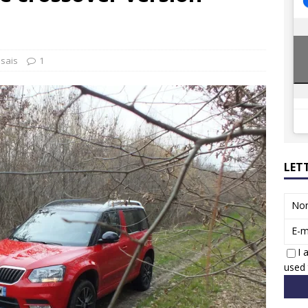
8 GTi : naissance d’une légende
ACTUS
 Honda dévoile un spot publicitaire… confiné!
ACTUS
sais
1
LET
No
E-m
I 
used 