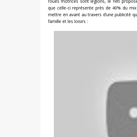
roues motrices sont légions, le Yéti propose
que celle-ci représente près de 40% du mix
mettre en avant au travers d’une publicité q
famille et les loisirs :