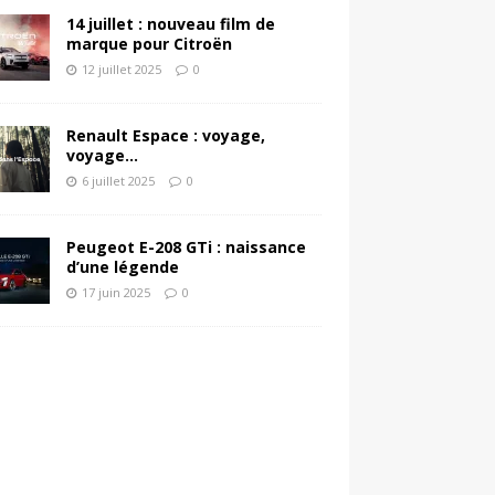
14 juillet : nouveau film de
marque pour Citroën
12 juillet 2025
0
Renault Espace : voyage,
voyage…
6 juillet 2025
0
Peugeot E-208 GTi : naissance
d’une légende
17 juin 2025
0