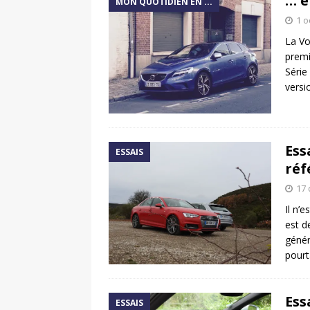
… e
MON QUOTIDIEN EN ...
1 o
La Vo
premi
Série
versi
Ess
ESSAIS
réf
17
Il n’e
est d
génér
pourt
Ess
ESSAIS