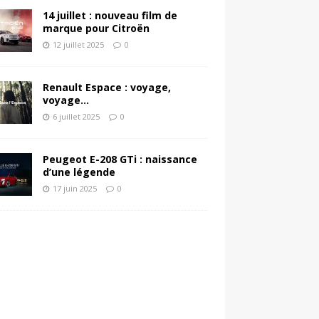
14 juillet : nouveau film de
marque pour Citroën
12 juillet 2025
0
Renault Espace : voyage,
voyage…
6 juillet 2025
0
Peugeot E-208 GTi : naissance
d’une légende
17 juin 2025
0