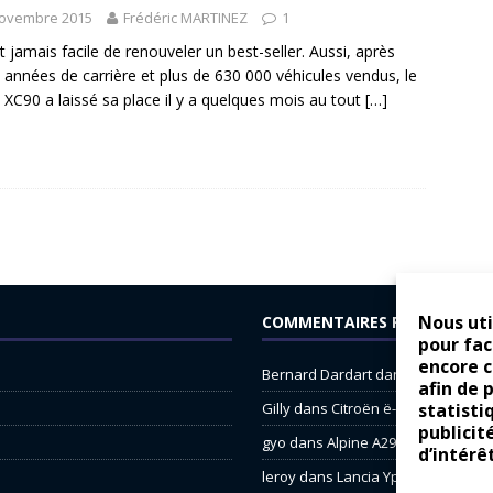
novembre 2015
Frédéric MARTINEZ
1
est jamais facile de renouveler un best-seller. Aussi, après
e années de carrière et plus de 630 000 véhicules vendus, le
 XC90 a laissé sa place il y a quelques mois au tout
[…]
Nous uti
COMMENTAIRES RÉCENTS
pour fac
encore 
Bernard Dardart
dans
Dacia Sande
afin de 
statisti
Gilly
dans
Citroën ë-C3 : la révolu
publicit
gyo
dans
Alpine A290 : L’irrésistibl
d’intérê
leroy
dans
Lancia Ypsilon : nature