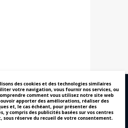
lisons des cookies et des technologies similaires
iliter votre navigation, vous fournir nos services, ou
comprendre comment vous utilisez notre site web
ro : pour les gens vrais
pouvoir apporter des améliorations, réaliser des
ques et, le cas échéant, pour présenter des
tion a commencé
és, y compris des publicités basées sur vos centres
e attraction de la légèreté
t, sous réserve du recueil de votre consentement.
llement envoûtante ?