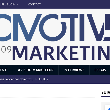
R PLUS LOIN
CONTACT
IENT
AVIS DU MARKETEUR
INTERVIEWS
ESSAIS
ions reprennent bientôt…
ACTUS
8 : Oui, les français vont parfois trop loin.
ACTUS
SUI
 : nouveau film de marque pour Citroën
AVIS DU MARKETEUR
ace : voyage, voyage…
ACTUS