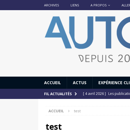
ARCHIVES
LIENS
A PROPOS
ALLE
ACCUEIL
ACTUS
EXPÉRIENCE CL
[ 4 avril 2026 ]
Les publicat
FIL ACTUALITÉS
[ 13 septembre 2025 ]
DS N°
ACCUEIL
test
[ 12 juillet 2025 ]
14 juillet
[ 6 juillet 2025 ]
Renault Esp
test