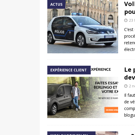
Vol
ACTUS
pou
23 
C’est
procé
reten
élect
Le 
EXPÉRIENCE CLIENT
dev
2 
Il fa
de vé
compl
blogu