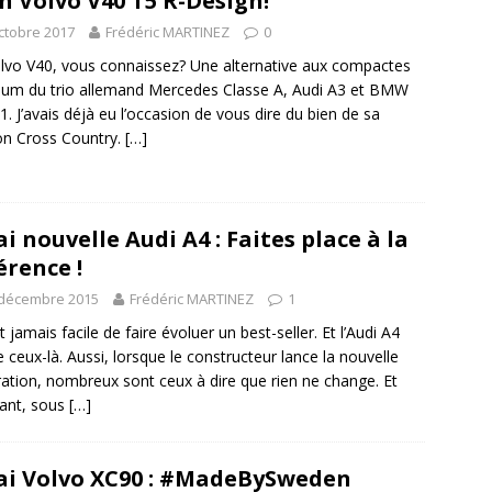
n Volvo V40 T5 R-Design!
ctobre 2017
Frédéric MARTINEZ
0
lvo V40, vous connaissez? Une alternative aux compactes
um du trio allemand Mercedes Classe A, Audi A3 et BMW
 1. J’avais déjà eu l’occasion de vous dire du bien de sa
on Cross Country.
[…]
ai nouvelle Audi A4 : Faites place à la
érence !
 décembre 2015
Frédéric MARTINEZ
1
st jamais facile de faire évoluer un best-seller. Et l’Audi A4
e ceux-là. Aussi, lorsque le constructeur lance la nouvelle
ation, nombreux sont ceux à dire que rien ne change. Et
ant, sous
[…]
ai Volvo XC90 : #MadeBySweden