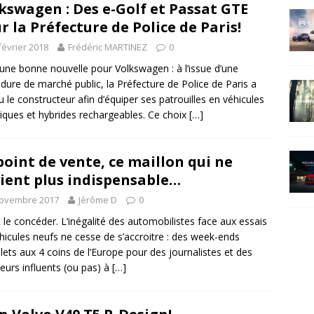
kswagen : Des e-Golf et Passat GTE
r la Préfecture de Police de Paris!
février 2018
Frédéric MARTINEZ
0
 une bonne nouvelle pour Volkswagen : à l’issue d’une
dure de marché public, la Préfecture de Police de Paris a
u le constructeur afin d’équiper ses patrouilles en véhicules
riques et hybrides rechargeables. Ce choix
[…]
point de vente, ce maillon qui ne
ient plus indispensable…
novembre 2017
Jérôme D
0
ut le concéder. L’inégalité des automobilistes face aux essais
hicules neufs ne cesse de s’accroitre : des week-ends
ets aux 4 coins de l’Europe pour des journalistes et des
eurs influents (ou pas) à
[…]