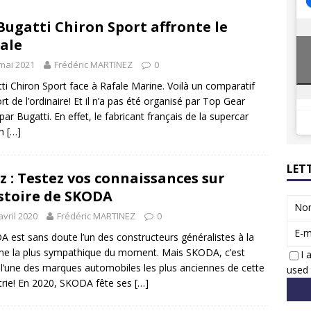
8 GTi : naissance d’une légende
ACTUS
Bugatti Chiron Sport affronte le
 Honda dévoile un spot publicitaire… confiné!
ACTUS
ale
mai 2021
Frédéric MARTINEZ
0
ti Chiron Sport face à Rafale Marine. Voilà un comparatif
ort de l’ordinaire! Et il n’a pas été organisé par Top Gear
par Bugatti. En effet, le fabricant français de la supercar
on
[…]
LET
z : Testez vos connaissances sur
istoire de SKODA
No
avril 2020
Frédéric MARTINEZ
0
E-m
 est sans doute l’un des constructeurs généralistes à la
e la plus sympathique du moment. Mais SKODA, c’est
I 
 l’une des marques automobiles les plus anciennes de cette
used 
trie! En 2020, SKODA fête ses
[…]