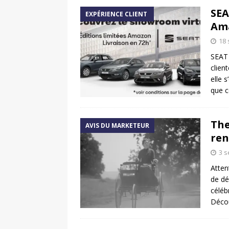
SEA
EXPÉRIENCE CLIENT
Ama
18
SEAT 
clien
elle 
que c
The
AVIS DU MARKETEUR
ren
3 
Atten
de dé
céléb
Décou