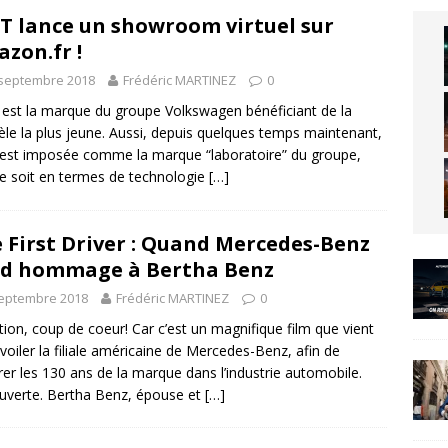
T lance un showroom virtuel sur
zon.fr !
 septembre 2018
Frédéric MARTINEZ
0
est la marque du groupe Volkswagen bénéficiant de la
tèle la plus jeune. Aussi, depuis quelques temps maintenant,
s’est imposée comme la marque “laboratoire” du groupe,
e soit en termes de technologie
[…]
 First Driver : Quand Mercedes-Benz
d hommage à Bertha Benz
septembre 2018
Frédéric MARTINEZ
0
tion, coup de coeur! Car c’est un magnifique film que vient
voiler la filiale américaine de Mercedes-Benz, afin de
rer les 130 ans de la marque dans l’industrie automobile.
verte. Bertha Benz, épouse et
[…]