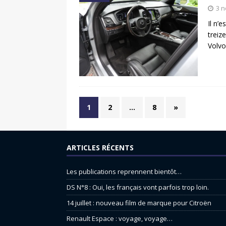
3 
Il n’
treiz
Volvo
1
2
…
8
»
ARTICLES RÉCENTS
Les publications reprennent bientôt…
DS N°8 : Oui, les français vont parfois trop loin.
14 juillet : nouveau film de marque pour Citroën
Renault Espace : voyage, voyage…