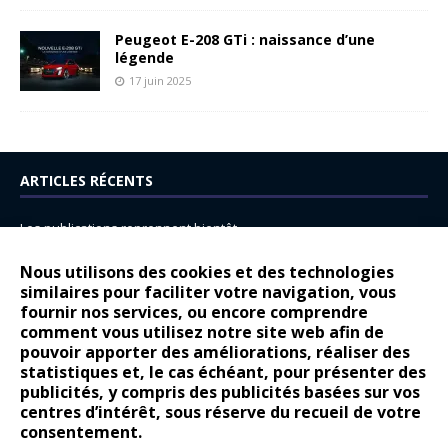
Peugeot E-208 GTi : naissance d’une
légende
17 juin 2025
ARTICLES RÉCENTS
Les publications reprennent bientôt…
DS N°8 : Oui, les français vont parfois trop loin.
Nous utilisons des cookies et des technologies
similaires pour faciliter votre navigation, vous
14 juillet : nouveau film de marque pour Citroën
fournir nos services, ou encore comprendre
Renault Espace : voyage, voyage…
comment vous utilisez notre site web afin de
pouvoir apporter des améliorations, réaliser des
Peugeot E-208 GTi : naissance d’une légende
statistiques et, le cas échéant, pour présenter des
publicités, y compris des publicités basées sur vos
COMMENTAIRES RÉCENTS
centres d’intérêt, sous réserve du recueil de votre
consentement.
Bernard Dardart
dans
Dacia Sandero : pour les gens vrais