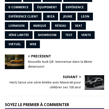
E-COMMERCE
ÉQUIPEMENT
EXPÉRIENCE
EXPÉRIENCE CLIENT
IBIZA
JEUNE
LEON
LIVRAISON
MARQUE
RÉSEAU
SEAT
SÉRIE LIMITÉE
SHOWROOM
TEST
VENTE
VIRTUEL
WEB
PRÉCÉDENT
Nouvelle Audi Q8 : bienvenue dans la 8ème
dimension!
SUIVANT
Hertz lance une série limitée avec Maserati pour
célébrer ses 100 ans!
SOYEZ LE PREMIER À COMMENTER