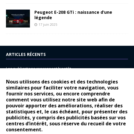
Peugeot E-208 GTi : naissance d’une
légende
17 juin 2025
ARTICLES RÉCENTS
Les publications reprennent bientôt…
DS N°8 : Oui, les français vont parfois trop loin.
Nous utilisons des cookies et des technologies
14 juillet : nouveau film de marque pour Citroën
similaires pour faciliter votre navigation, vous
fournir nos services, ou encore comprendre
Renault Espace : voyage, voyage…
comment vous utilisez notre site web afin de
pouvoir apporter des améliorations, réaliser des
Peugeot E-208 GTi : naissance d’une légende
statistiques et, le cas échéant, pour présenter des
publicités, y compris des publicités basées sur vos
COMMENTAIRES RÉCENTS
centres d’intérêt, sous réserve du recueil de votre
consentement.
Bernard Dardart
dans
Dacia Sandero : pour les gens vrais