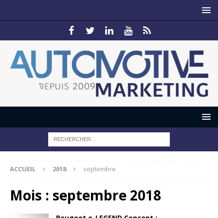
ACCUEIL
2018
septembre
Mois :
septembre 2018
Peugeot e-LEGEND Concept :