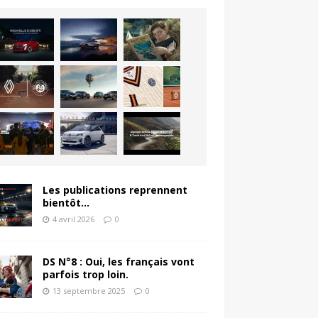
Les publications reprennent
bientôt…
4 avril 2026
0
DS N°8 : Oui, les français vont
parfois trop loin.
13 septembre 2025
0