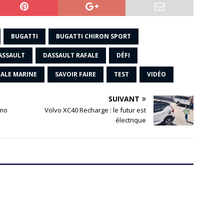
BUGATTI
BUGATTI CHIRON SPORT
ASSAULT
DASSAULT RAFALE
DÉFI
FALE MARINE
SAVOIR FAIRE
TEST
VIDÉO
SUIVANT
omo
Volvo XC40 Recharge : le futur est
électrique