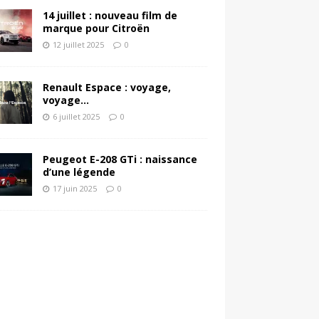
14 juillet : nouveau film de
marque pour Citroën
12 juillet 2025
0
Renault Espace : voyage,
voyage…
6 juillet 2025
0
Peugeot E-208 GTi : naissance
d’une légende
17 juin 2025
0