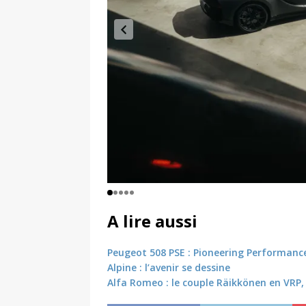
A lire aussi
Peugeot 508 PSE : Pioneering Performanc
Alpine : l’avenir se dessine
Alfa Romeo : le couple Räikkönen en VRP,