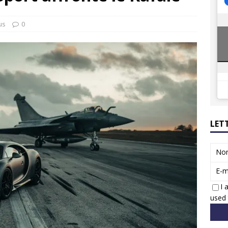
8 GTi : naissance d’une légende
ACTUS
 Honda dévoile un spot publicitaire… confiné!
ACTUS
us
0
LET
No
E-m
I 
used 