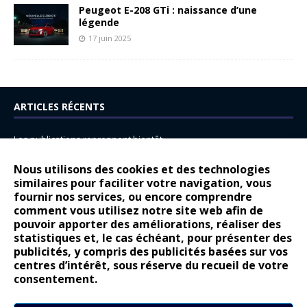
Peugeot E-208 GTi : naissance d’une
légende
17 juin 2025
ARTICLES RÉCENTS
Les publications reprennent bientôt…
DS N°8 : Oui, les français vont parfois trop loin.
Nous utilisons des cookies et des technologies
14 juillet : nouveau film de marque pour Citroën
similaires pour faciliter votre navigation, vous
fournir nos services, ou encore comprendre
Renault Espace : voyage, voyage…
comment vous utilisez notre site web afin de
pouvoir apporter des améliorations, réaliser des
Peugeot E-208 GTi : naissance d’une légende
statistiques et, le cas échéant, pour présenter des
publicités, y compris des publicités basées sur vos
COMMENTAIRES RÉCENTS
centres d’intérêt, sous réserve du recueil de votre
consentement.
Bernard Dardart
dans
Dacia Sandero : pour les gens vrais