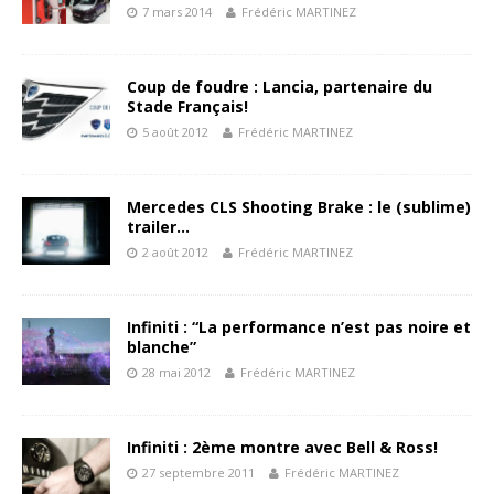
7 mars 2014
Frédéric MARTINEZ
Coup de foudre : Lancia, partenaire du
Stade Français!
5 août 2012
Frédéric MARTINEZ
Mercedes CLS Shooting Brake : le (sublime)
trailer…
2 août 2012
Frédéric MARTINEZ
Infiniti : “La performance n’est pas noire et
blanche”
28 mai 2012
Frédéric MARTINEZ
Infiniti : 2ème montre avec Bell & Ross!
27 septembre 2011
Frédéric MARTINEZ