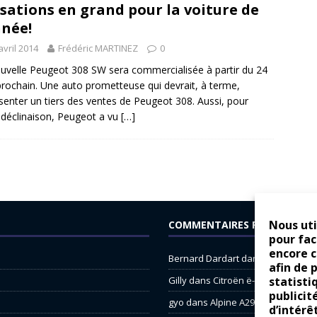
sations en grand pour la voiture de
nnée!
avril 2014
Frédéric MARTINEZ
0
uvelle Peugeot 308 SW sera commercialisée à partir du 24
 prochain. Une auto prometteuse qui devrait, à terme,
senter un tiers des ventes de Peugeot 308. Aussi, pour
 déclinaison, Peugeot a vu
[…]
Nous uti
COMMENTAIRES RÉCENTS
pour fac
encore 
Bernard Dardart
dans
Dacia Sande
afin de 
Gilly
dans
Citroën ë-C3 : la révolu
statisti
publicit
gyo
dans
Alpine A290 : L’irrésistibl
d’intérê