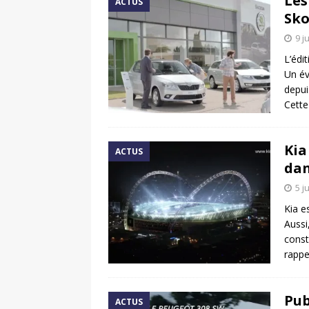
Les
ACTUS
Sko
9 j
L’édi
Un év
depui
Cette
Kia
ACTUS
dan
5 j
Kia e
Aussi
const
rappe
Pub
ACTUS