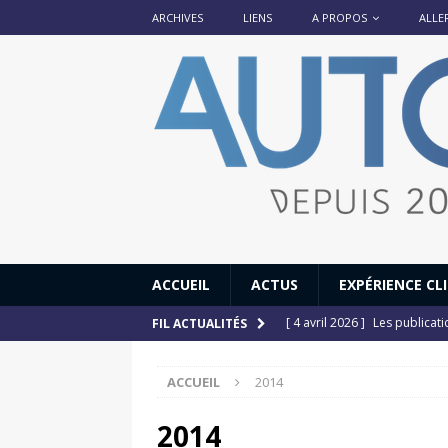
ARCHIVES
LIENS
A PROPOS
ALLE
ACCUEIL
ACTUS
EXPÉRIENCE CL
[ 4 avril 2026 ]
Les publicat
FIL ACTUALITÉS
[ 13 septembre 2025 ]
DS N°
ACCUEIL
2014
[ 12 juillet 2025 ]
14 juillet
[ 6 juillet 2025 ]
Renault Esp
2014