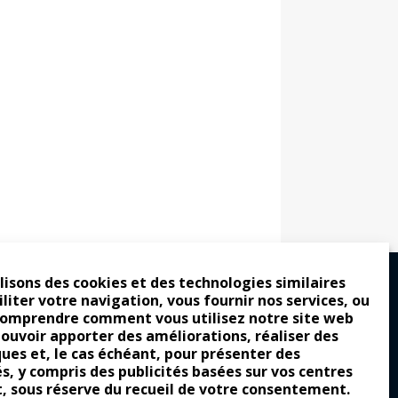
lisons des cookies et des technologies similaires
iliter votre navigation, vous fournir nos services, ou
comprendre comment vous utilisez notre site web
ro : pour les gens vrais
pouvoir apporter des améliorations, réaliser des
tion a commencé
ques et, le cas échéant, pour présenter des
és, y compris des publicités basées sur vos centres
e attraction de la légèreté
t, sous réserve du recueil de votre consentement.