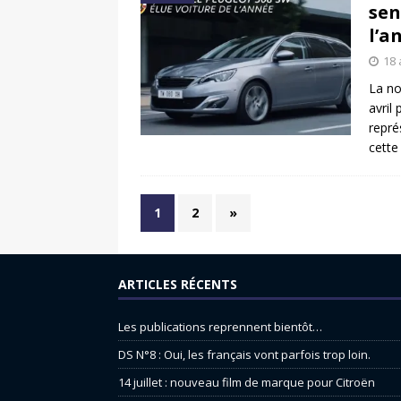
sen
l’a
18 
La no
avril
repré
cette
1
2
»
ARTICLES RÉCENTS
Les publications reprennent bientôt…
DS N°8 : Oui, les français vont parfois trop loin.
14 juillet : nouveau film de marque pour Citroën