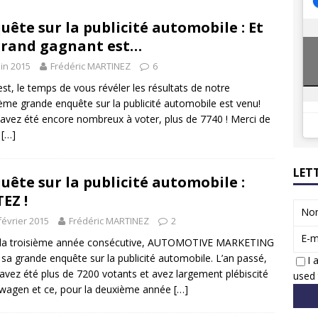
8 GTi : naissance d’une légende
ACTUS
uête sur la publicité automobile : Et
 Honda dévoile un spot publicitaire… confiné!
ACTUS
grand gagnant est…
uin 2015
Frédéric MARTINEZ
6
est, le temps de vous révéler les résultats de notre
ième grande enquête sur la publicité automobile est venu!
avez été encore nombreux à voter, plus de 7740 ! Merci de
e
[…]
LET
uête sur la publicité automobile :
EZ !
No
février 2015
Frédéric MARTINEZ
2
E-m
 la troisième année consécutive, AUTOMOTIVE MARKETING
 sa grande enquête sur la publicité automobile. L’an passé,
I 
avez été plus de 7200 votants et avez largement plébiscité
used 
wagen et ce, pour la deuxième année
[…]