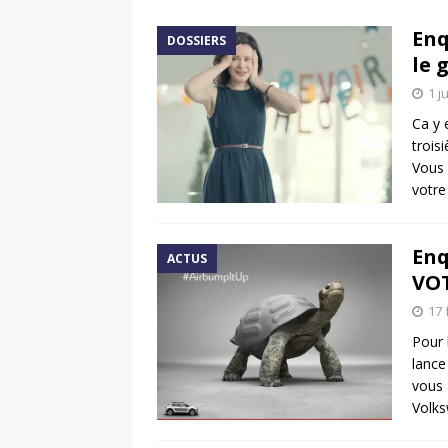
[ 17 juin 2025 ]
Peugeot E-20
Enq
DOSSIERS
[ 11 avril 2020 ]
#StayHome :
le 
1 j
Ca y 
trois
Vous 
votr
Enq
ACTUS
VOT
17 
Pour
lance
vous 
Volks