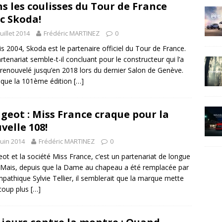
s les coulisses du Tour de France
c Skoda!
juillet 2014
Frédéric MARTINEZ
0
s 2004, Skoda est le partenaire officiel du Tour de France.
rtenariat semble-t-il concluant pour le constructeur qui l’a
renouvelé jusqu’en 2018 lors du dernier Salon de Genève.
 que la 101ème édition
[…]
geot : Miss France craque pour la
velle 108!
juin 2014
Frédéric MARTINEZ
0
ot et la société Miss France, c’est un partenariat de longue
 Mais, depuis que la Dame au chapeau a été remplacée par
mpathique Sylvie Tellier, il semblerait que la marque mette
coup plus
[…]