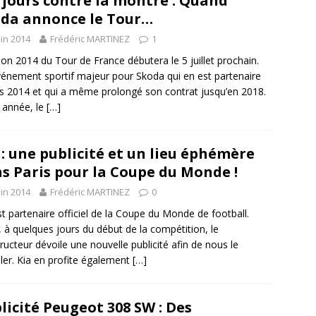
 jours contre la montre : Quand
da annonce le Tour…
uin 2014
Frédéric MARTINEZ
1
tion 2014 du Tour de France débutera le 5 juillet prochain.
énement sportif majeur pour Skoda qui en est partenaire
s 2014 et qui a même prolongé son contrat jusqu’en 2018.
 année, le
[…]
 : une publicité et un lieu éphémère
s Paris pour la Coupe du Monde !
uin 2014
Frédéric MARTINEZ
0
st partenaire officiel de la Coupe du Monde de football.
, à quelques jours du début de la compétition, le
ructeur dévoile une nouvelle publicité afin de nous le
ler. Kia en profite également
[…]
licité Peugeot 308 SW : Des