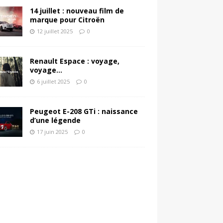
14 juillet : nouveau film de
marque pour Citroën
12 juillet 2025
0
Renault Espace : voyage,
voyage…
6 juillet 2025
0
Peugeot E-208 GTi : naissance
d’une légende
17 juin 2025
0