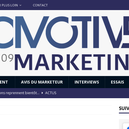
R PLUS LOIN
CONTACT
IENT
AVIS DU MARKETEUR
INTERVIEWS
ESSAIS
ions reprennent bientôt…
ACTUS
8 : Oui, les français vont parfois trop loin.
ACTUS
SUI
 : nouveau film de marque pour Citroën
AVIS DU MARKETEUR
ace : voyage, voyage…
ACTUS