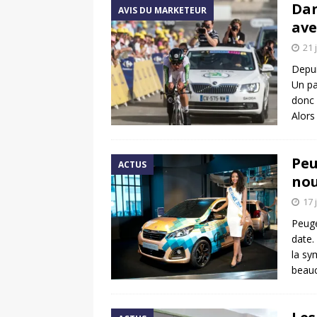
Dan
AVIS DU MARKETEUR
ave
21 
Depui
Un pa
donc 
Alors
Peu
ACTUS
nou
17 
Peuge
date.
la sy
beau