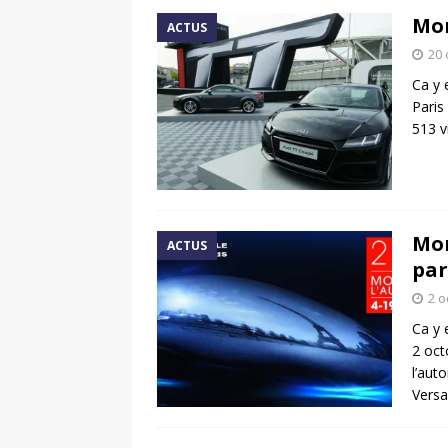
Mon
ACTUS
20 
Ca y 
Paris
513 v
Mon
ACTUS
par
2 o
Ca y 
2 oct
l’aut
Versa