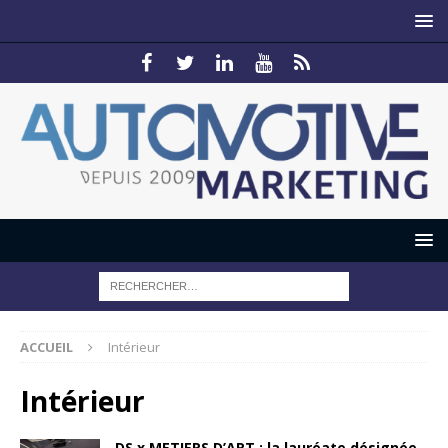
ACCUEIL
Intérieur
Intérieur
DS x METIERS D’ART : la lauréate désignée