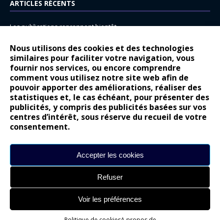
ARTICLES RÉCENTS
Les publications reprennent bientôt…
DS N°8 : Oui, les français vont parfois trop loin.
Nous utilisons des cookies et des technologies
similaires pour faciliter votre navigation, vous
14 juillet : nouveau film de marque pour Citroën
fournir nos services, ou encore comprendre
Renault Espace : voyage, voyage…
comment vous utilisez notre site web afin de
pouvoir apporter des améliorations, réaliser des
Peugeot E-208 GTi : naissance d’une légende
statistiques et, le cas échéant, pour présenter des
publicités, y compris des publicités basées sur vos
COMMENTAIRES RÉCENTS
centres d’intérêt, sous réserve du recueil de votre
consentement.
Bernard Dardart
dans
Dacia Sandero : pour les gens vrais
Gilly
dans
Citroën ë-C3 : la révolution a commencé
Accepter les cookies
gyo
dans
Alpine A290 : L’irrésistible attraction de la légèreté
Refuser
leroy
dans
Lancia Ypsilon : naturellement envoûtante ?
maria
dans
Nouvelle Opel Corsa : Yes of Corsa !
Voir les préférences
Politique de cookies
A propos de