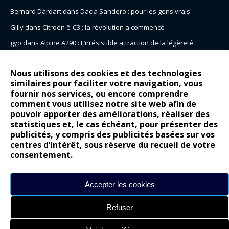
Bernard Dardart
dans
Dacia Sandero : pour les gens vrais
Gilly
dans
Citroën ë-C3 : la révolution a commencé
gyo
dans
Alpine A290 : L’irrésistible attraction de la légèreté
leroy
dans
Lancia Ypsilon : naturellement envoûtante ?
Nous utilisons des cookies et des technologies
maria
dans
Nouvelle Opel Corsa : Yes of Corsa !
similaires pour faciliter votre navigation, vous
fournir nos services, ou encore comprendre
comment vous utilisez notre site web afin de
Site réalisé par
Alexandre Hamed
pouvoir apporter des améliorations, réaliser des
chargement
statistiques et, le cas échéant, pour présenter des
publicités, y compris des publicités basées sur vos
centres d’intérêt, sous réserve du recueil de votre
consentement.
Accepter les cookies
Refuser