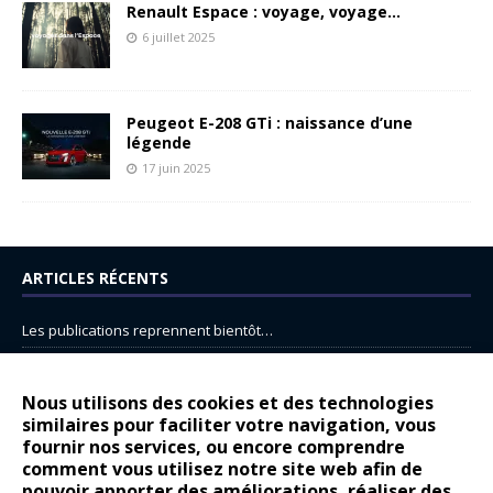
Renault Espace : voyage, voyage…
6 juillet 2025
Peugeot E-208 GTi : naissance d’une
légende
17 juin 2025
ARTICLES RÉCENTS
Les publications reprennent bientôt…
DS N°8 : Oui, les français vont parfois trop loin.
14 juillet : nouveau film de marque pour Citroën
Nous utilisons des cookies et des technologies
similaires pour faciliter votre navigation, vous
Renault Espace : voyage, voyage…
fournir nos services, ou encore comprendre
Peugeot E-208 GTi : naissance d’une légende
comment vous utilisez notre site web afin de
pouvoir apporter des améliorations, réaliser des