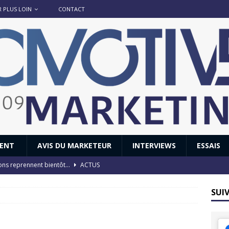
R PLUS LOIN
CONTACT
IENT
AVIS DU MARKETEUR
INTERVIEWS
ESSAIS
8 : Oui, les français vont parfois trop loin.
ACTUS
 : nouveau film de marque pour Citroën
AVIS DU MARKETEUR
SUI
ace : voyage, voyage…
ACTUS
8 GTi : naissance d’une légende
ACTUS