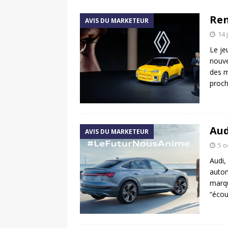
[ 11 avril 2020 ]
#StayHome :
Ren
AVIS DU MARKETEUR
[ 4 avril 2026 ]
Les publicat
14 
Le je
nouve
des m
proc
Aud
AVIS DU MARKETEUR
5 o
Audi,
autom
marqu
“écou