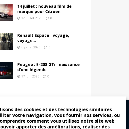
14 juillet : nouveau film de
marque pour Citroën
12 juillet 2025
0
Renault Espace : voyage,
voyage…
6 juillet 2025
0
Peugeot E-208 GTi : naissance
d’une légende
17 juin 2025
0
lisons des cookies et des technologies similaires
iliter votre navigation, vous fournir nos services, ou
comprendre comment vous utilisez notre site web
ro : pour les gens vrais
pouvoir apporter des améliorations, réaliser des