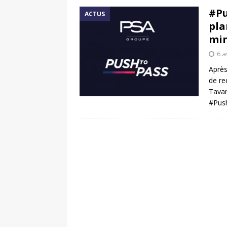
#Pu
ACTUS
pla
min
6 a
Après
de re
Tavar
#Pus