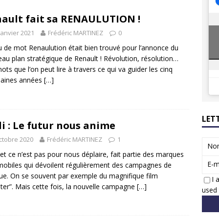
 Honda dévoile un spot publicitaire… confiné!
ACTUS
ault fait sa RENAULUTION !
ions reprennent bientôt…
ACTUS
janvier 2021
Frédéric MARTINEZ
0
u de mot Renaulution était bien trouvé pour l’annonce du
au plan stratégique de Renault ! Révolution, résolution…
ots que l’on peut lire à travers ce qui va guider les cinq
haines années
[…]
LET
i : Le futur nous anime
ctobre 2020
Frédéric MARTINEZ
1
No
 et ce n’est pas pour nous déplaire, fait partie des marques
E-m
obiles qui dévoilent régulièrement des campagnes de
e. On se souvent par exemple du magnifique film
I 
ter”. Mais cette fois, la nouvelle campagne
[…]
used 