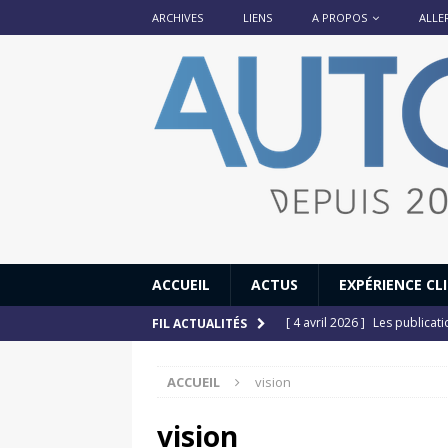
ARCHIVES
LIENS
A PROPOS
ALLE
ACCUEIL
ACTUS
EXPÉRIENCE CL
[ 13 septembre 2025 ]
DS N°
FIL ACTUALITÉS
[ 12 juillet 2025 ]
14 juillet
ACCUEIL
vision
[ 6 juillet 2025 ]
Renault Esp
[ 17 juin 2025 ]
Peugeot E-20
vision