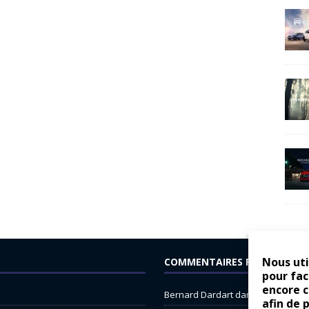
Nous uti
COMMENTAIRES RÉCENTS
pour fac
encore 
Bernard Dardart
dans
Dacia Sande
afin de 