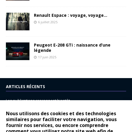
Renault Espace : voyage, voyage…
6 juillet 2025
Peugeot E-208 GTi : naissance d’une
légende
17 juin 2025
ARTICLES RÉCENTS
Les publications reprennent bientôt…
DS N°8 : Oui, les français vont parfois trop loin.
Nous utilisons des cookies et des technologies
similaires pour faciliter votre navigation, vous
14 juillet : nouveau film de marque pour Citroën
fournir nos services, ou encore comprendre
Renault Espace : voyage, voyage…
comment vous utilisez notre site web afin de