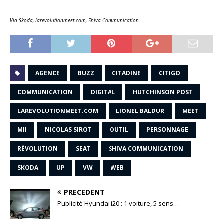
Via Skoda, larevolutionmeet.com, Shiva Communication.
AGENCE
BUZZ
CITADINE
CITIGO
COMMUNICATION
DIGITAL
HUTCHINSON POST
LAREVOLUTIONMEET.COM
LIONEL BALDUR
MEET
MII
NICOLAS SIROT
OUTIL
PERSONNAGE
RÉVOLUTION
SEAT
SHIVA COMMUNICATION
SKODA
UP
VW
WEB
PRÉCÉDENT
Publicité Hyundai i20 : 1 voiture, 5 sens…