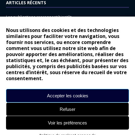
ARTICLES RÉCENTS
Les publications reprennent bientôt…
DS N°8 : Oui, les français vont parfois trop loin.
Nous utilisons des cookies et des technologies
14 juillet : nouveau film de marque pour Citroën
similaires pour faciliter votre navigation, vous
fournir nos services, ou encore comprendre
Renault Espace : voyage, voyage…
comment vous utilisez notre site web afin de
pouvoir apporter des améliorations, réaliser des
Peugeot E-208 GTi : naissance d’une légende
statistiques et, le cas échéant, pour présenter des
publicités, y compris des publicités basées sur vos
COMMENTAIRES RÉCENTS
centres d’intérêt, sous réserve du recueil de votre
consentement.
Bernard Dardart
dans
Dacia Sandero : pour les gens vrais
Gilly
dans
Citroën ë-C3 : la révolution a commencé
Accepter les cookies
gyo
dans
Alpine A290 : L’irrésistible attraction de la légèreté
Refuser
leroy
dans
Lancia Ypsilon : naturellement envoûtante ?
maria
dans
Nouvelle Opel Corsa : Yes of Corsa !
Voir les préférences