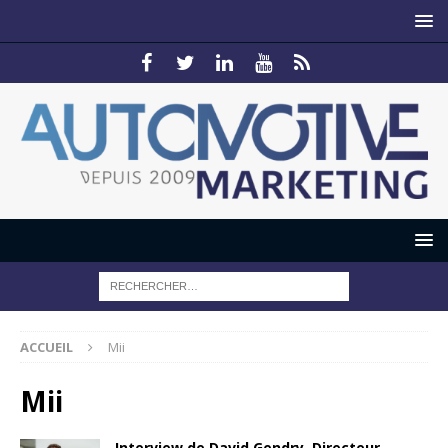
ACCUEIL
Mii
Mii
Interview de David Gendry, Directeur