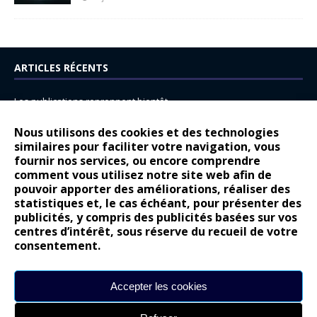
ARTICLES RÉCENTS
Les publications reprennent bientôt…
DS N°8 : Oui, les français vont parfois trop loin.
Nous utilisons des cookies et des technologies
similaires pour faciliter votre navigation, vous
14 juillet : nouveau film de marque pour Citroën
fournir nos services, ou encore comprendre
Renault Espace : voyage, voyage…
comment vous utilisez notre site web afin de
pouvoir apporter des améliorations, réaliser des
Peugeot E-208 GTi : naissance d’une légende
statistiques et, le cas échéant, pour présenter des
publicités, y compris des publicités basées sur vos
COMMENTAIRES RÉCENTS
centres d’intérêt, sous réserve du recueil de votre
consentement.
Bernard Dardart
dans
Dacia Sandero : pour les gens vrais
Gilly
dans
Citroën ë-C3 : la révolution a commencé
Accepter les cookies
gyo
dans
Alpine A290 : L’irrésistible attraction de la légèreté