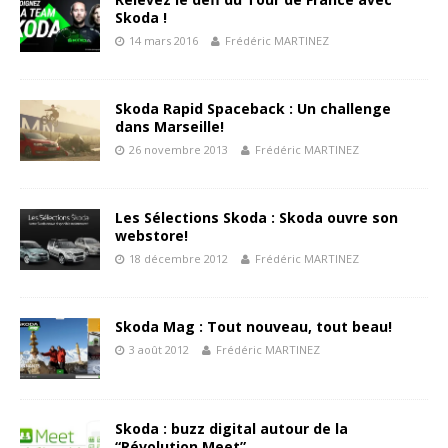
Skoda !
14 mars 2016
Frédéric MARTINEZ
Skoda Rapid Spaceback : Un challenge
dans Marseille!
26 novembre 2013
Frédéric MARTINEZ
Les Sélections Skoda : Skoda ouvre son
webstore!
18 décembre 2012
Frédéric MARTINEZ
Skoda Mag : Tout nouveau, tout beau!
3 août 2012
Frédéric MARTINEZ
Skoda : buzz digital autour de la
“Révolution Meet”