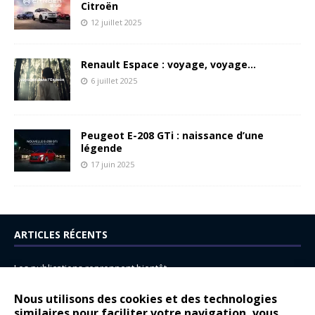
Citroën
12 juillet 2025
Renault Espace : voyage, voyage…
6 juillet 2025
Peugeot E-208 GTi : naissance d’une
légende
17 juin 2025
ARTICLES RÉCENTS
Les publications reprennent bientôt…
DS N°8 : Oui, les français vont parfois trop loin.
Nous utilisons des cookies et des technologies
similaires pour faciliter votre navigation, vous
14 juillet : nouveau film de marque pour Citroën