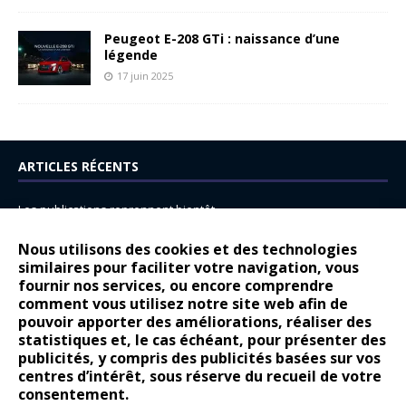
Peugeot E-208 GTi : naissance d’une
légende
17 juin 2025
ARTICLES RÉCENTS
Les publications reprennent bientôt…
DS N°8 : Oui, les français vont parfois trop loin.
Nous utilisons des cookies et des technologies
similaires pour faciliter votre navigation, vous
14 juillet : nouveau film de marque pour Citroën
fournir nos services, ou encore comprendre
Renault Espace : voyage, voyage…
comment vous utilisez notre site web afin de
pouvoir apporter des améliorations, réaliser des
Peugeot E-208 GTi : naissance d’une légende
statistiques et, le cas échéant, pour présenter des
publicités, y compris des publicités basées sur vos
COMMENTAIRES RÉCENTS
centres d’intérêt, sous réserve du recueil de votre
consentement.
Bernard Dardart
dans
Dacia Sandero : pour les gens vrais