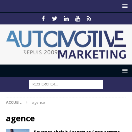
ACCUEIL
agence
agence
Peugeot choisit Accenture Song comme