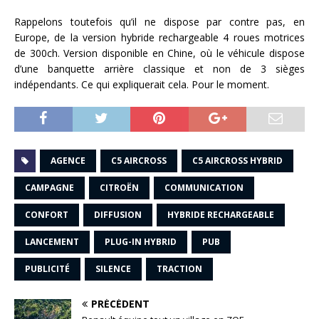
Rappelons toutefois qu’il ne dispose par contre pas, en
Europe, de la version hybride rechargeable 4 roues motrices
de 300ch. Version disponible en Chine, où le véhicule dispose
d’une banquette arrière classique et non de 3 sièges
indépendants. Ce qui expliquerait cela. Pour le moment.
AGENCE
C5 AIRCROSS
C5 AIRCROSS HYBRID
CAMPAGNE
CITROËN
COMMUNICATION
CONFORT
DIFFUSION
HYBRIDE RECHARGEABLE
LANCEMENT
PLUG-IN HYBRID
PUB
PUBLICITÉ
SILENCE
TRACTION
PRÉCÉDENT