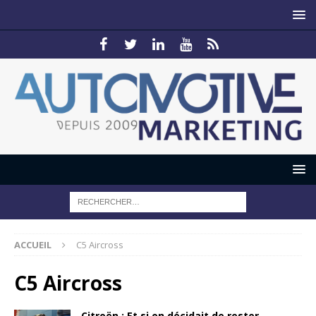
ACCUEIL
C5 Aircross
C5 Aircross
Citroën : Et si on décidait de rester