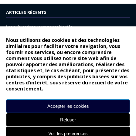
ARTICLES RÉCENTS
Les publications reprennent bientôt…
DS N°8 : Oui, les français vont parfois trop loin.
Nous utilisons des cookies et des technologies
14 juillet : nouveau film de marque pour Citroën
similaires pour faciliter votre navigation, vous
fournir nos services, ou encore comprendre
Renault Espace : voyage, voyage…
comment vous utilisez notre site web afin de
pouvoir apporter des améliorations, réaliser des
Peugeot E-208 GTi : naissance d’une légende
statistiques et, le cas échéant, pour présenter des
publicités, y compris des publicités basées sur vos
COMMENTAIRES RÉCENTS
centres d’intérêt, sous réserve du recueil de votre
consentement.
Bernard Dardart
dans
Dacia Sandero : pour les gens vrais
Gilly
dans
Citroën ë-C3 : la révolution a commencé
Accepter les cookies
gyo
dans
Alpine A290 : L’irrésistible attraction de la légèreté
Refuser
leroy
dans
Lancia Ypsilon : naturellement envoûtante ?
maria
dans
Nouvelle Opel Corsa : Yes of Corsa !
Voir les préférences