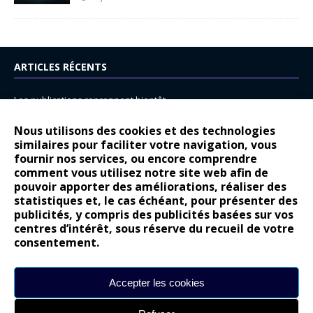
ARTICLES RÉCENTS
Les publications reprennent bientôt…
DS N°8 : Oui, les français vont parfois trop loin.
Nous utilisons des cookies et des technologies
similaires pour faciliter votre navigation, vous
14 juillet : nouveau film de marque pour Citroën
fournir nos services, ou encore comprendre
Renault Espace : voyage, voyage…
comment vous utilisez notre site web afin de
pouvoir apporter des améliorations, réaliser des
Peugeot E-208 GTi : naissance d’une légende
statistiques et, le cas échéant, pour présenter des
publicités, y compris des publicités basées sur vos
COMMENTAIRES RÉCENTS
centres d’intérêt, sous réserve du recueil de votre
consentement.
Bernard Dardart
dans
Dacia Sandero : pour les gens vrais
Gilly
dans
Citroën ë-C3 : la révolution a commencé
Accepter les cookies
gyo
dans
Alpine A290 : L’irrésistible attraction de la légèreté