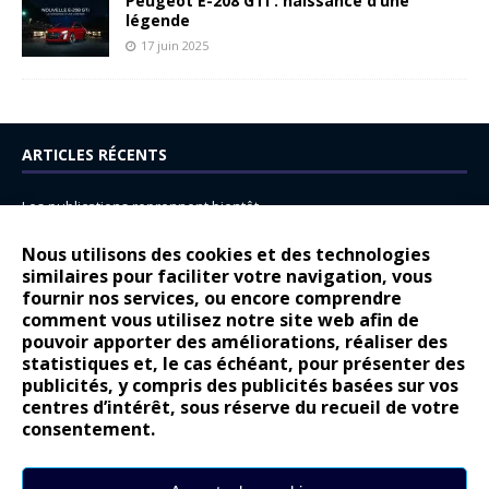
Peugeot E-208 GTi : naissance d’une
légende
17 juin 2025
ARTICLES RÉCENTS
Les publications reprennent bientôt…
DS N°8 : Oui, les français vont parfois trop loin.
Nous utilisons des cookies et des technologies
similaires pour faciliter votre navigation, vous
14 juillet : nouveau film de marque pour Citroën
fournir nos services, ou encore comprendre
Renault Espace : voyage, voyage…
comment vous utilisez notre site web afin de
pouvoir apporter des améliorations, réaliser des
Peugeot E-208 GTi : naissance d’une légende
statistiques et, le cas échéant, pour présenter des
publicités, y compris des publicités basées sur vos
COMMENTAIRES RÉCENTS
centres d’intérêt, sous réserve du recueil de votre
consentement.
Bernard Dardart
dans
Dacia Sandero : pour les gens vrais
Gilly
dans
Citroën ë-C3 : la révolution a commencé