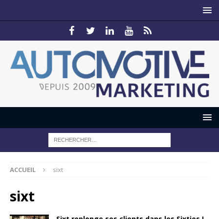
ACCUEIL
sixt
sixt
Sixt replonge ses clients dans les Sixties !