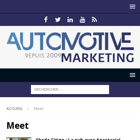
ACCUEIL
Meet
Meet
Skoda Citigo : La pub avec Anastacia!