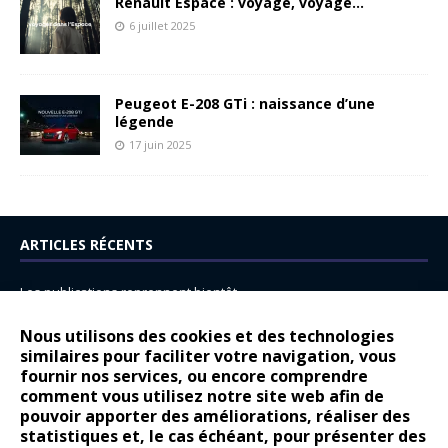
Renault Espace : voyage, voyage…
6 juillet 2025
Peugeot E-208 GTi : naissance d’une
légende
17 juin 2025
ARTICLES RÉCENTS
Les publications reprennent bientôt…
DS N°8 : Oui, les français vont parfois trop loin.
Nous utilisons des cookies et des technologies
14 juillet : nouveau film de marque pour Citroën
similaires pour faciliter votre navigation, vous
fournir nos services, ou encore comprendre
Renault Espace : voyage, voyage…
comment vous utilisez notre site web afin de
pouvoir apporter des améliorations, réaliser des
Peugeot E-208 GTi : naissance d’une légende
statistiques et, le cas échéant, pour présenter des