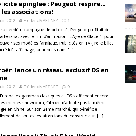
licité épinglée : Peugeot respire…
 les associations!
juin 2012
Frédéric MARTINEZ
1
sa dernière campagne de publicité, Peugeot profitait de
artenariat avec le film d’animation “L’Age de Glace 4” pour
uvoir ses modèles familiaux. Publicités en TV (lire le billet
cré ici), affichage, annonces dans
[…]
roën lance un réseau exclusif DS en
ne
juin 2012
Frédéric MARTINEZ
0
 Europe les gammes classiques et DS s’affichent encore
 les mêmes showroom, Citroën n’adopte pas la même
égie en Chine. Sur son 2ème marché, qui bénéficie
llement de toutes les attentions du constructeur,
[…]