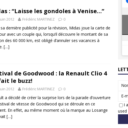
8 GTi : naissance d’une légende
ACTUS
as : “Laisse les gondoles à Venise…”
 Honda dévoile un spot publicitaire… confiné!
ACTUS
juin 2012
Frédéric MARTINEZ
0
sa dernière publicité pour la révision, Midas joue la carte de
our avec un couple qui, lorsqu’il découvre le montant de sa
ion des 60 000 km, est obligé d’annuler ses vacances à
e.
[…]
LET
tival de Goodwood : la Renault Clio 4
fait le buzz!
No
juin 2012
Frédéric MARTINEZ
0
E-m
lt a décidé de créer la surprise lors de la parade d’ouverture
stival de vitesse de Goodwood qui se déroule en ce
I 
nt. En effet, au même moment où la marque au Losange
used 
yait
[…]