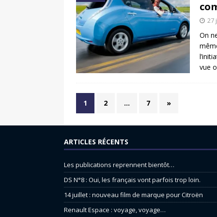
com
27 
On ne
même 
l’ini
vue 
1
2
…
7
»
ARTICLES RÉCENTS
Les publications reprennent bientôt…
DS N°8 : Oui, les français vont parfois trop loin.
14 juillet : nouveau film de marque pour Citroën
Renault Espace : voyage, voyage…