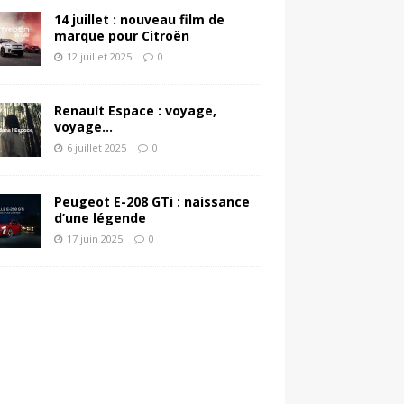
14 juillet : nouveau film de
marque pour Citroën
12 juillet 2025
0
Renault Espace : voyage,
voyage…
6 juillet 2025
0
Peugeot E-208 GTi : naissance
d’une légende
17 juin 2025
0