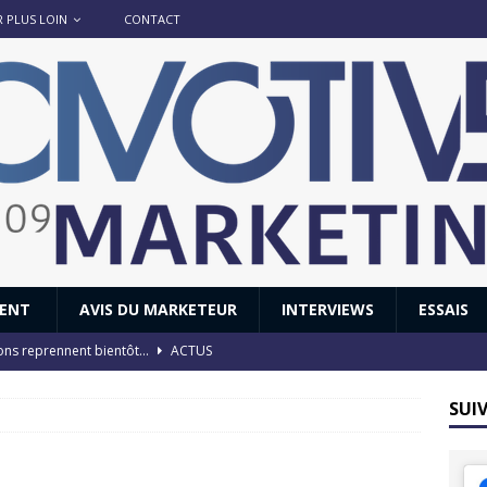
R PLUS LOIN
CONTACT
IENT
AVIS DU MARKETEUR
INTERVIEWS
ESSAIS
ions reprennent bientôt…
ACTUS
8 : Oui, les français vont parfois trop loin.
ACTUS
SUI
 : nouveau film de marque pour Citroën
AVIS DU MARKETEUR
ace : voyage, voyage…
ACTUS