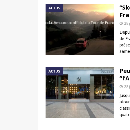
“Sk
ACTUS
Fra
29 
Depui
de Fr
prése
samed
Peu
ACTUS
“l’
28 
Jusqu
atour
class
quatre