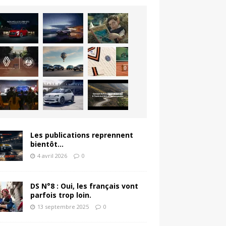
Les publications reprennent
bientôt…
4 avril 2026
0
DS N°8 : Oui, les français vont
parfois trop loin.
13 septembre 2025
0