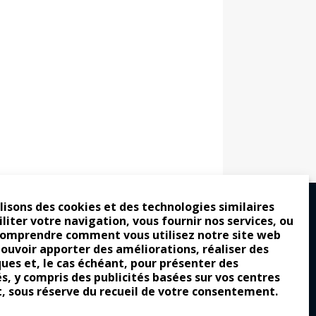
lisons des cookies et des technologies similaires
iliter votre navigation, vous fournir nos services, ou
comprendre comment vous utilisez notre site web
ro : pour les gens vrais
pouvoir apporter des améliorations, réaliser des
ques et, le cas échéant, pour présenter des
tion a commencé
és, y compris des publicités basées sur vos centres
e attraction de la légèreté
t, sous réserve du recueil de votre consentement.
llement envoûtante ?