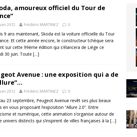
oda, amoureux officiel du Tour de
nce”
juin 2012
Frédéric MARTINEZ
0
s 9 ans maintenant, Skoda est la voiture officielle du Tour
ance. Et cette année encore, le constructeur tchèque sera
nt sur cette 99ème édition qui s’élancera de Liège ce
i 30 juin. Toute
[…]
geot Avenue : une exposition qui a de
Allure”…
juin 2012
Frédéric MARTINEZ
0
’au 23 septembre, Peugeot Avenue revêt ses plus beaux
s en vous proposant l’exposition “Allure 2.0”. Entre
icisme et numérique, cette animation s’organise autour de
 univers distincts qui s’inspirent de villes françaises à la
[…]