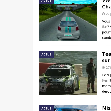
VW 
ACTUS
Cha
27 
Vous 
fun? 
pour 
condu
Tea
ACTUS
sur
27 
Le 9 
Ken B
momen
dérou
Nis
ACTUS