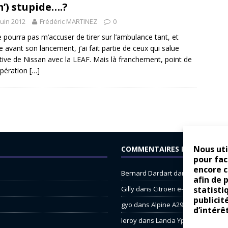
’) stupide….?
juin 2012
Frédéric MARTINEZ
0
 pourra pas m’accuser de tirer sur l’ambulance tant, et
avant son lancement, j’ai fait partie de ceux qui salue
tiative de Nissan avec la LEAF. Mais là franchement, point de
opération
[…]
Nous uti
COMMENTAIRES RÉCENTS
pour fac
encore 
Bernard Dardart
dans
Dacia Sande
afin de 
statisti
Gilly
dans
Citroën ë-C3 : la révolu
publicit
gyo
dans
Alpine A290 : L’irrésistibl
d’intérê
leroy
dans
Lancia Ypsilon : nature