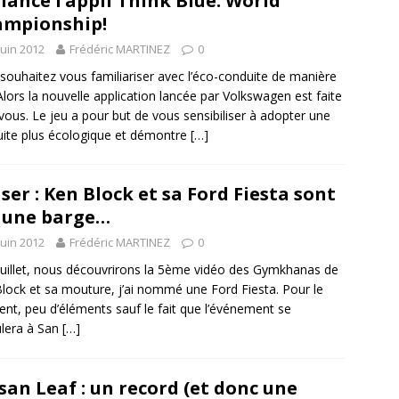
lance l’appli Think Blue. World
mpionship!
juin 2012
Frédéric MARTINEZ
0
souhaitez vous familiariser avec l’éco-conduite de manière
Alors la nouvelle application lancée par Volkswagen est faite
vous. Le jeu a pour but de vous sensibiliser à adopter une
ite plus écologique et démontre
[…]
ser : Ken Block et sa Ford Fiesta sont
 une barge…
juin 2012
Frédéric MARTINEZ
0
juillet, nous découvrirons la 5ème vidéo des Gymkhanas de
lock et sa mouture, j’ai nommé une Ford Fiesta. Pour le
t, peu d’éléments sauf le fait que l’événement se
lera à San
[…]
san Leaf : un record (et donc une