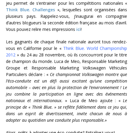
jeu permet de s’entrainer pour les compétitions nationales «
Think Blue. Challenges
», lesquelles sont organisées dans
plusieurs pays. Rappelez-vous, j’inaugurai en compagnie
d’autres blogueurs la seconde édition française au mois d’avril.
Vous pouvez relire mes impressions
ici
!
Les gagnants de chaque finale nationale auront tous rendez-
vous en Californie pour le «
Think Blue. World Championship
2012
» du 24 au 28 novembre, où ils concourront pour le titre
de champion du monde. Luca de Meo, Responsable Marketing
Groupe et Responsable Marketing Volkswagen Véhicules
Particuliers déclare : «
Ce championnat Volkswagen montre que
l’éco-conduite est un défi aussi excitant qu’une compétition
automobile – avec en plus la protection de l’environnement ! Le
jeu combine la participation en ligne avec des événements
nationaux et internationaux.
» Luca de Meo ajoute : «
Le
principe de « Think Blue. » se reflète fidèlement dans ce jeu qui,
dans un esprit de divertissement, invite chacun de nous à
adopter au quotidien une conduite plus responsable.»
Alors, prêts à adopter une éco-conduite? Entraînez-vous!