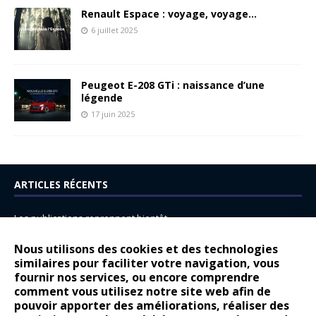
Renault Espace : voyage, voyage…
6 juillet 2025
Peugeot E-208 GTi : naissance d’une
légende
17 juin 2025
ARTICLES RÉCENTS
Les publications reprennent bientôt…
DS N°8 : Oui, les français vont parfois trop loin.
Nous utilisons des cookies et des technologies
14 juillet : nouveau film de marque pour Citroën
similaires pour faciliter votre navigation, vous
fournir nos services, ou encore comprendre
Renault Espace : voyage, voyage…
comment vous utilisez notre site web afin de
pouvoir apporter des améliorations, réaliser des
Peugeot E-208 GTi : naissance d’une légende