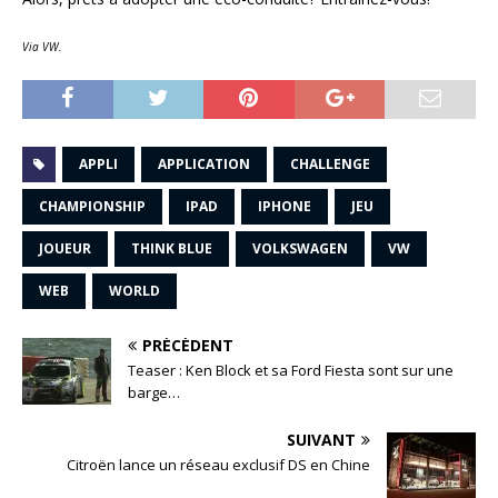
Via VW.
APPLI
APPLICATION
CHALLENGE
CHAMPIONSHIP
IPAD
IPHONE
JEU
JOUEUR
THINK BLUE
VOLKSWAGEN
VW
WEB
WORLD
PRÉCÉDENT
Teaser : Ken Block et sa Ford Fiesta sont sur une
barge…
SUIVANT
Citroën lance un réseau exclusif DS en Chine