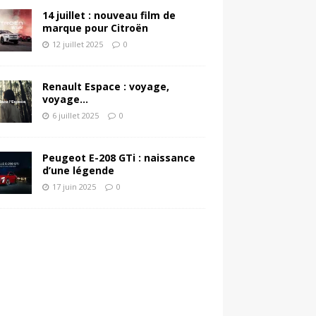
14 juillet : nouveau film de
marque pour Citroën
12 juillet 2025
0
Renault Espace : voyage,
voyage…
6 juillet 2025
0
Peugeot E-208 GTi : naissance
d’une légende
17 juin 2025
0