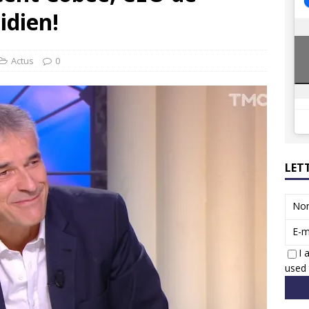
8 GTi : naissance d’une légende
ACTUS
idien!
 Honda dévoile un spot publicitaire… confiné!
ACTUS
Actus
0
LET
No
E-m
I 
used 