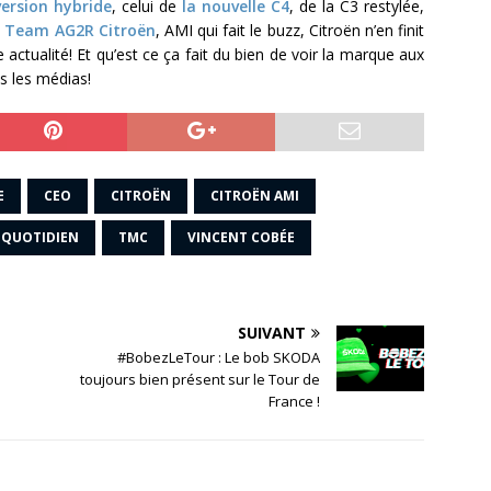
version hybride
, celui de
la nouvelle C4
, de la C3 restylée,
du Team AG2R Citroën
, AMI qui fait le buzz, Citroën n’en finit
e actualité! Et qu’est ce ça fait du bien de voir la marque aux
s les médias!
E
CEO
CITROËN
CITROËN AMI
QUOTIDIEN
TMC
VINCENT COBÉE
SUIVANT
#BobezLeTour : Le bob SKODA
toujours bien présent sur le Tour de
France !