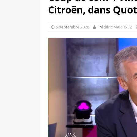
[ 17 juin 2025 ]
Peugeot E-20
Citroën, dans Quot
[ 11 avril 2020 ]
#StayHome :
5 septembre 2020
Frédéric MARTINEZ