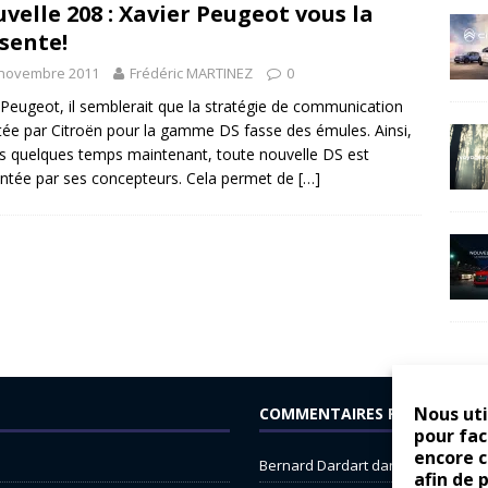
velle 208 : Xavier Peugeot vous la
sente!
 novembre 2011
Frédéric MARTINEZ
0
Peugeot, il semblerait que la stratégie de communication
ée par Citroën pour la gamme DS fasse des émules. Ainsi,
s quelques temps maintenant, toute nouvelle DS est
ntée par ses concepteurs. Cela permet de
[…]
Nous uti
COMMENTAIRES RÉCENTS
pour fac
encore 
Bernard Dardart
dans
Dacia Sande
afin de 