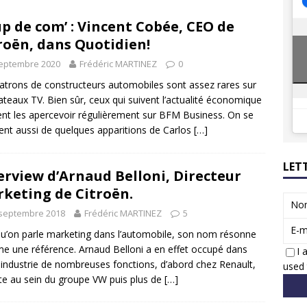
8 GTi : naissance d’une légende
ACTUS
p de com’ : Vincent Cobée, CEO de
 Honda dévoile un spot publicitaire… confiné!
ACTUS
roën, dans Quotidien!
septembre 2020
Frédéric MARTINEZ
0
atrons de constructeurs automobiles sont assez rares sur
lateaux TV. Bien sûr, ceux qui suivent l’actualité économique
nt les apercevoir régulièrement sur BFM Business. On se
ent aussi de quelques apparitions de Carlos
[…]
LET
erview d’Arnaud Belloni, Directeur
keting de Citroën.
No
 septembre 2018
Frédéric MARTINEZ
5
E-m
u’on parle marketing dans l’automobile, son nom résonne
 une référence. Arnaud Belloni a en effet occupé dans
I 
 industrie de nombreuses fonctions, d’abord chez Renault,
used 
te au sein du groupe VW puis plus de
[…]