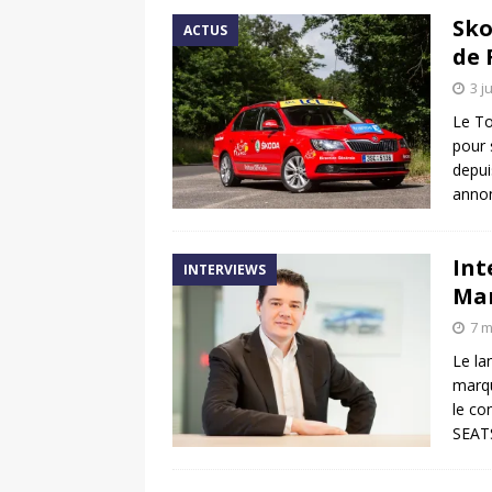
Sko
ACTUS
de 
3 j
Le To
pour 
depui
annon
Int
INTERVIEWS
Mar
7 m
Le la
marqu
le co
SEAT