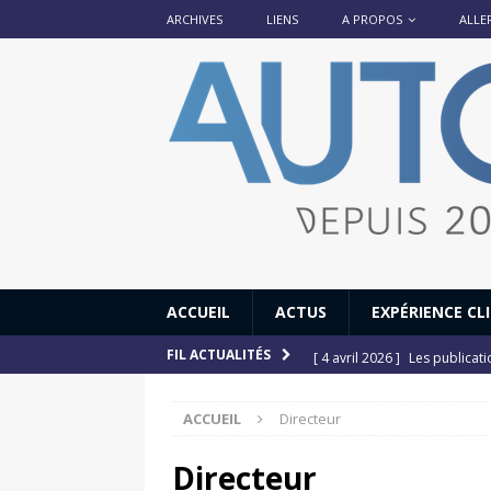
ARCHIVES
LIENS
A PROPOS
ALLE
ACCUEIL
ACTUS
EXPÉRIENCE CL
[ 4 avril 2026 ]
Les publicat
FIL ACTUALITÉS
[ 13 septembre 2025 ]
DS N°
ACCUEIL
Directeur
[ 12 juillet 2025 ]
14 juillet
[ 6 juillet 2025 ]
Renault Esp
Directeur