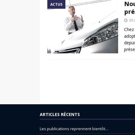
Nou
ACTUS
pré
30
Chez 
adopt
depui
prése
ARTICLES RÉCENTS
Les publications reprennent bientôt…