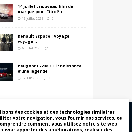
14 juillet : nouveau film de
marque pour Citroën
12 juillet 2025
0
Renault Espace : voyage,
voyage…
6 juillet 2025
0
Peugeot E-208 GTi : naissance
d’une légende
17 juin 2025
0
lisons des cookies et des technologies similaires
iliter votre navigation, vous fournir nos services, ou
comprendre comment vous utilisez notre site web
ro : pour les gens vrais
pouvoir apporter des améliorations, réaliser des