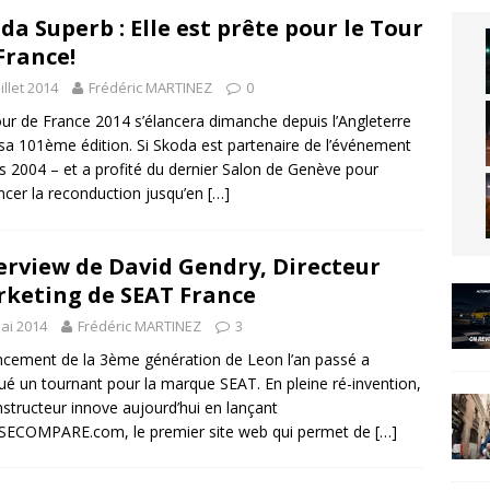
da Superb : Elle est prête pour le Tour
France!
uillet 2014
Frédéric MARTINEZ
0
ur de France 2014 s’élancera dimanche depuis l’Angleterre
sa 101ème édition. Si Skoda est partenaire de l’événement
s 2004 – et a profité du dernier Salon de Genève pour
cer la reconduction jusqu’en
[…]
erview de David Gendry, Directeur
keting de SEAT France
ai 2014
Frédéric MARTINEZ
3
ncement de la 3ème génération de Leon l’an passé a
é un tournant pour la marque SEAT. En pleine ré-invention,
nstructeur innove aujourd’hui en lançant
SECOMPARE.com, le premier site web qui permet de
[…]