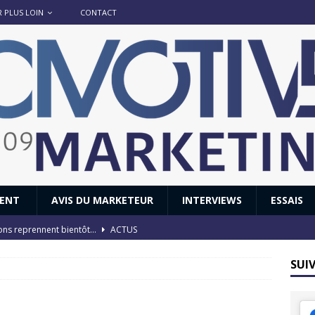
R PLUS LOIN
CONTACT
IENT
AVIS DU MARKETEUR
INTERVIEWS
ESSAIS
ions reprennent bientôt…
ACTUS
8 : Oui, les français vont parfois trop loin.
ACTUS
SUI
 : nouveau film de marque pour Citroën
AVIS DU MARKETEUR
ace : voyage, voyage…
ACTUS