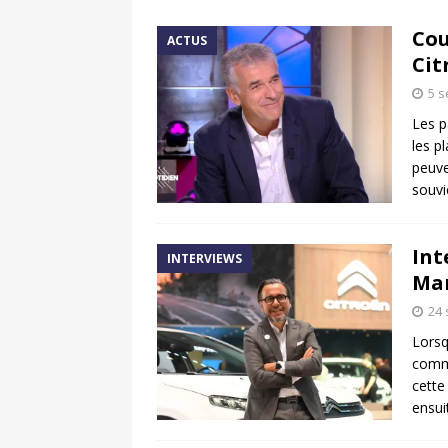
[ 17 juin 2025 ]
Peugeot E-20
Cou
ACTUS
[ 11 avril 2020 ]
#StayHome :
Cit
5 
Les p
les p
peuve
souvi
Int
INTERVIEWS
Mar
24
Lorsq
comme
cette
ensui