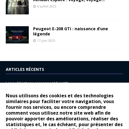
6 juillet 2025
Peugeot E-208 GTi : naissance d’une
légende
17 juin 2025
ARTICLES RÉCENTS
Les publications reprennent bientôt…
DS N°8 : Oui, les français vont parfois trop loin.
Nous utilisons des cookies et des technologies
14 juillet : nouveau film de marque pour Citroën
similaires pour faciliter votre navigation, vous
fournir nos services, ou encore comprendre
Renault Espace : voyage, voyage…
comment vous utilisez notre site web afin de
pouvoir apporter des améliorations, réaliser des
Peugeot E-208 GTi : naissance d’une légende
statistiques et, le cas échéant, pour présenter des