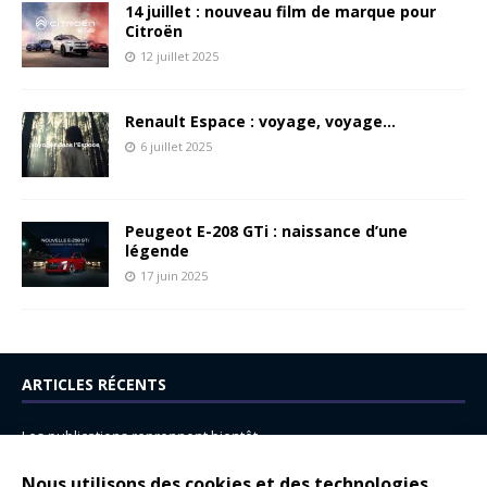
14 juillet : nouveau film de marque pour
Citroën
12 juillet 2025
Renault Espace : voyage, voyage…
6 juillet 2025
Peugeot E-208 GTi : naissance d’une
légende
17 juin 2025
ARTICLES RÉCENTS
Les publications reprennent bientôt…
DS N°8 : Oui, les français vont parfois trop loin.
Nous utilisons des cookies et des technologies