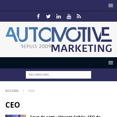
ACCUEIL
CEO
CEO
Coup de com’ : Vincent Cobée, CEO de