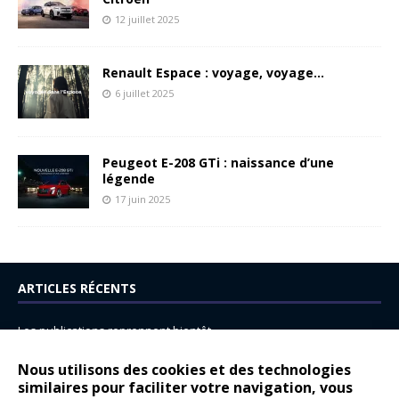
12 juillet 2025
Renault Espace : voyage, voyage…
6 juillet 2025
Peugeot E-208 GTi : naissance d’une
légende
17 juin 2025
ARTICLES RÉCENTS
Les publications reprennent bientôt…
DS N°8 : Oui, les français vont parfois trop loin.
Nous utilisons des cookies et des technologies
14 juillet : nouveau film de marque pour Citroën
similaires pour faciliter votre navigation, vous