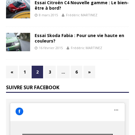
Essai Citroën C4 Nouvelle gamme : Le bien-
être à bord?
8 mars 2015
Frédéric MARTINEZ
Essai Skoda Fabia : Pour une vie haute en
couleurs?
16 février 2015
Frédéric MARTINEZ
«
1
2
3
…
6
»
SUIVRE SUR FACEBOOK