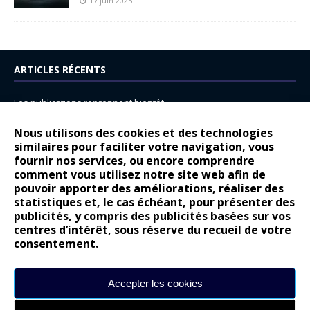
17 juin 2025
ARTICLES RÉCENTS
Les publications reprennent bientôt…
DS N°8 : Oui, les français vont parfois trop loin.
Nous utilisons des cookies et des technologies
14 juillet : nouveau film de marque pour Citroën
similaires pour faciliter votre navigation, vous
fournir nos services, ou encore comprendre
Renault Espace : voyage, voyage…
comment vous utilisez notre site web afin de
pouvoir apporter des améliorations, réaliser des
Peugeot E-208 GTi : naissance d’une légende
statistiques et, le cas échéant, pour présenter des
publicités, y compris des publicités basées sur vos
COMMENTAIRES RÉCENTS
centres d’intérêt, sous réserve du recueil de votre
consentement.
Bernard Dardart
dans
Dacia Sandero : pour les gens vrais
Gilly
dans
Citroën ë-C3 : la révolution a commencé
Accepter les cookies
gyo
dans
Alpine A290 : L’irrésistible attraction de la légèreté