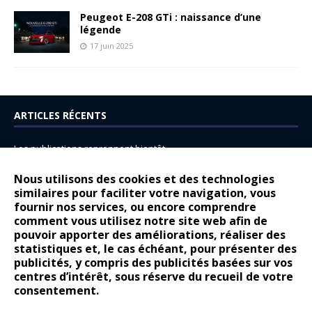
Peugeot E-208 GTi : naissance d’une
légende
17 juin 2025
ARTICLES RÉCENTS
Les publications reprennent bientôt…
DS N°8 : Oui, les français vont parfois trop loin.
Nous utilisons des cookies et des technologies
similaires pour faciliter votre navigation, vous
14 juillet : nouveau film de marque pour Citroën
fournir nos services, ou encore comprendre
Renault Espace : voyage, voyage…
comment vous utilisez notre site web afin de
pouvoir apporter des améliorations, réaliser des
Peugeot E-208 GTi : naissance d’une légende
statistiques et, le cas échéant, pour présenter des
publicités, y compris des publicités basées sur vos
COMMENTAIRES RÉCENTS
centres d’intérêt, sous réserve du recueil de votre
consentement.
Bernard Dardart
dans
Dacia Sandero : pour les gens vrais