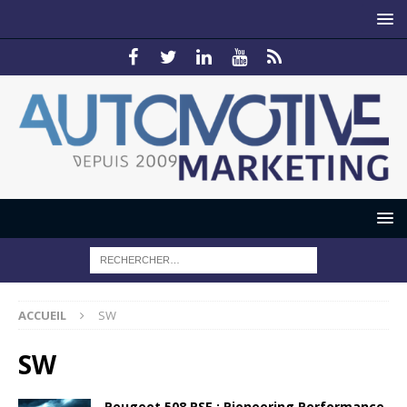
ACCUEIL
SW
SW
Peugeot 508 PSE : Pioneering Performance