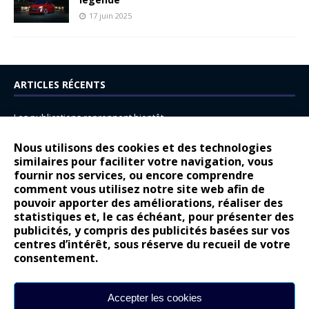
17 juin 2025
ARTICLES RÉCENTS
Les publications reprennent bientôt…
DS N°8 : Oui, les français vont parfois trop loin.
Nous utilisons des cookies et des technologies
14 juillet : nouveau film de marque pour Citroën
similaires pour faciliter votre navigation, vous
fournir nos services, ou encore comprendre
Renault Espace : voyage, voyage…
comment vous utilisez notre site web afin de
pouvoir apporter des améliorations, réaliser des
Peugeot E-208 GTi : naissance d’une légende
statistiques et, le cas échéant, pour présenter des
publicités, y compris des publicités basées sur vos
COMMENTAIRES RÉCENTS
centres d’intérêt, sous réserve du recueil de votre
consentement.
Bernard Dardart
dans
Dacia Sandero : pour les gens vrais
Gilly
dans
Citroën ë-C3 : la révolution a commencé
Accepter les cookies
gyo
dans
Alpine A290 : L’irrésistible attraction de la légèreté