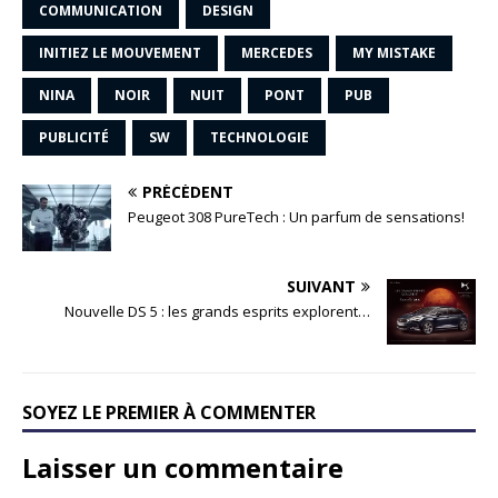
COMMUNICATION
DESIGN
INITIEZ LE MOUVEMENT
MERCEDES
MY MISTAKE
NINA
NOIR
NUIT
PONT
PUB
PUBLICITÉ
SW
TECHNOLOGIE
PRÉCÉDENT
Peugeot 308 PureTech : Un parfum de sensations!
SUIVANT
Nouvelle DS 5 : les grands esprits explorent…
SOYEZ LE PREMIER À COMMENTER
Laisser un commentaire