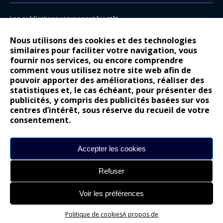
Les publications reprennent bientôt…
DS N°8 : Oui, les français vont parfois trop loin.
Nous utilisons des cookies et des technologies
14 juillet : nouveau film de marque pour Citroën
similaires pour faciliter votre navigation, vous
fournir nos services, ou encore comprendre
Renault Espace : voyage, voyage…
comment vous utilisez notre site web afin de
pouvoir apporter des améliorations, réaliser des
Peugeot E-208 GTi : naissance d’une légende
statistiques et, le cas échéant, pour présenter des
publicités, y compris des publicités basées sur vos
COMMENTAIRES RÉCENTS
centres d’intérêt, sous réserve du recueil de votre
consentement.
Bernard Dardart
dans
Dacia Sandero : pour les gens vrais
Gilly
dans
Citroën ë-C3 : la révolution a commencé
Accepter les cookies
gyo
dans
Alpine A290 : L’irrésistible attraction de la légèreté
Refuser
leroy
dans
Lancia Ypsilon : naturellement envoûtante ?
maria
dans
Nouvelle Opel Corsa : Yes of Corsa !
Voir les préférences
Politique de cookies
A propos de
Site réalisé par
Alexandre Hamed