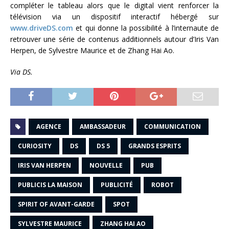
compléter le tableau alors que le digital vient renforcer la
télévision via un dispositif interactif hébergé sur
www.driveDS.com
et qui donne la possibilité à l’internaute de
retrouver une série de contenus additionnels autour d’Iris Van
Herpen, de Sylvestre Maurice et de Zhang Hai Ao.
Via DS.
AGENCE
AMBASSADEUR
COMMUNICATION
CURIOSITY
DS
DS 5
GRANDS ESPRITS
IRIS VAN HERPEN
NOUVELLE
PUB
PUBLICIS LA MAISON
PUBLICITÉ
ROBOT
SPIRIT OF AVANT-GARDE
SPOT
SYLVESTRE MAURICE
ZHANG HAI AO