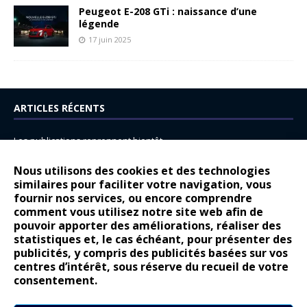
Peugeot E-208 GTi : naissance d’une
légende
17 juin 2025
ARTICLES RÉCENTS
Les publications reprennent bientôt…
DS N°8 : Oui, les français vont parfois trop loin.
Nous utilisons des cookies et des technologies
similaires pour faciliter votre navigation, vous
14 juillet : nouveau film de marque pour Citroën
fournir nos services, ou encore comprendre
Renault Espace : voyage, voyage…
comment vous utilisez notre site web afin de
pouvoir apporter des améliorations, réaliser des
Peugeot E-208 GTi : naissance d’une légende
statistiques et, le cas échéant, pour présenter des
publicités, y compris des publicités basées sur vos
COMMENTAIRES RÉCENTS
centres d’intérêt, sous réserve du recueil de votre
consentement.
Bernard Dardart
dans
Dacia Sandero : pour les gens vrais