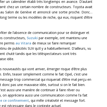
fier un calendrier établi très longtemps en avance. D’autant
arré chez un certain nombre de constructeurs. Toyota avait
UV au Salon de Genève et annoncé une sortie proche. Donc…
 long terme ou les modèles de niche, qui eux, risquent d’être
ofiter de l’absence de communication pour se distinguer et
ains constructeurs,
Suzuki
par exemple, ont maintenu une
tre permis
au Vitara
de mieux se faire remarquer
inu de publicités SUV qu’il y a habituellement. D’ailleurs, vu
ment chuté tandis que les téléspectateurs sont très
ise idée.
s nouveautés qui vont arriver, émerger risque d’être plus
e. Enfin, teaser simplement comme le fait Opel, c’est une
message trop commercial qui risquerait d’être mal perçu en
onc pas une mauvaise idée, surtout si on le fait bien.
est aussi une manière de continuer à faire rêver ou
non, on appréciera aussi une communication comme l’a fait
de ce confinement
, qui mêle créativité et message fort.
é est nécessaire dans le contexte actuel.