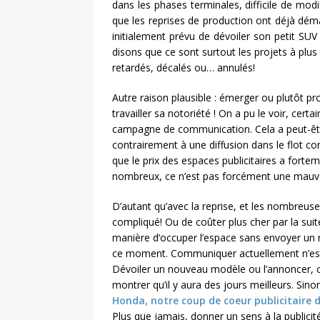
dans les phases terminales, difficile de modi
que les reprises de production ont déjà dém
initialement prévu de dévoiler son petit S
disons que ce sont surtout les projets à plus
retardés, décalés ou… annulés!
Autre raison plausible : émerger ou plutôt pr
travailler sa notoriété ! On a pu le voir, cert
campagne de communication. Cela a peut-ê
contrairement à une diffusion dans le flot cont
que le prix des espaces publicitaires a forte
nombreux, ce n’est pas forcément une mauva
D’autant qu’avec la reprise, et les nombreuse
compliqué! Ou de coûter plus cher par la suit
manière d’occuper l’espace sans envoyer un 
ce moment. Communiquer actuellement n’est d
Dévoiler un nouveau modèle ou l’annoncer, c’
montrer qu’il y aura des jours meilleurs. Si
Honda, notre coup de coeur publicitaire 
Plus que jamais, donner un sens à la publicit