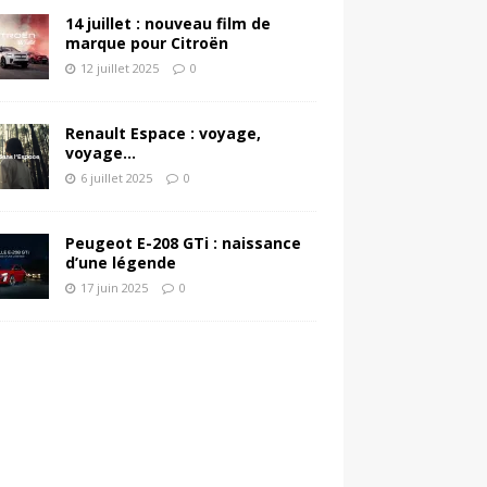
14 juillet : nouveau film de
marque pour Citroën
12 juillet 2025
0
Renault Espace : voyage,
voyage…
6 juillet 2025
0
Peugeot E-208 GTi : naissance
d’une légende
17 juin 2025
0