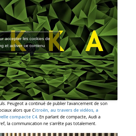
ur accepter les cookies de
g et activer ce contenu
euls. Peugeot a continué de publier l’avancement de son
ociaux alors que C
itroën, au travers de vidéos, a
velle compacte C4
. En parlant de compacte, Audi a
ref, la communication ne s’arrête pas totalement.