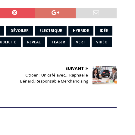
DÉVOILER
ELECTRIQUE
HYBRIDE
IDÉE
UBLICITÉ
REVEAL
TEASER
VERT
VIDÉO
SUIVANT
Citroën : Un café avec… Raphaëlle
Bénard, Responsable Merchandising