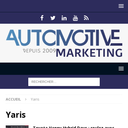
ACCUEIL
Yaris
Yaris
Toyota Happy Hybrid Days : roulez avec