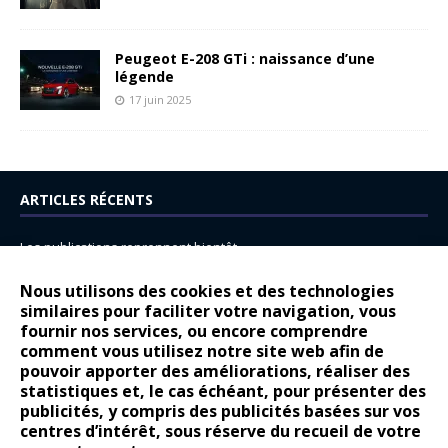
Peugeot E-208 GTi : naissance d’une
légende
17 juin 2025
ARTICLES RÉCENTS
Les publications reprennent bientôt…
DS N°8 : Oui, les français vont parfois trop loin.
Nous utilisons des cookies et des technologies
14 juillet : nouveau film de marque pour Citroën
similaires pour faciliter votre navigation, vous
fournir nos services, ou encore comprendre
Renault Espace : voyage, voyage…
comment vous utilisez notre site web afin de
pouvoir apporter des améliorations, réaliser des
Peugeot E-208 GTi : naissance d’une légende
statistiques et, le cas échéant, pour présenter des
publicités, y compris des publicités basées sur vos
COMMENTAIRES RÉCENTS
centres d’intérêt, sous réserve du recueil de votre