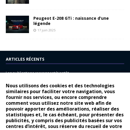
Peugeot E-208 GTi : naissance d’une
légende
17 juin 2025
ARTICLES RÉCENTS
Les publications reprennent bientôt…
DS N°8 : Oui, les français vont parfois trop loin.
Nous utilisons des cookies et des technologies
similaires pour faciliter votre navigation, vous
14 juillet : nouveau film de marque pour Citroën
fournir nos services, ou encore comprendre
Renault Espace : voyage, voyage…
comment vous utilisez notre site web afin de
pouvoir apporter des améliorations, réaliser des
Peugeot E-208 GTi : naissance d’une légende
statistiques et, le cas échéant, pour présenter des
publicités, y compris des publicités basées sur vos
COMMENTAIRES RÉCENTS
centres d’intérêt, sous réserve du recueil de votre