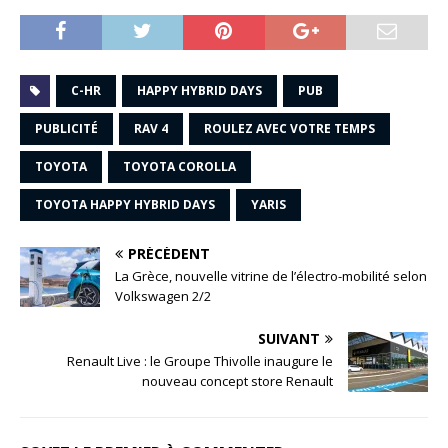
C-HR
HAPPY HYBRID DAYS
PUB
PUBLICITÉ
RAV 4
ROULEZ AVEC VOTRE TEMPS
TOYOTA
TOYOTA COROLLA
TOYOTA HAPPY HYBRID DAYS
YARIS
PRÉCÉDENT
La Grèce, nouvelle vitrine de l’électro-mobilité selon
Volkswagen 2/2
SUIVANT
Renault Live : le Groupe Thivolle inaugure le
nouveau concept store Renault