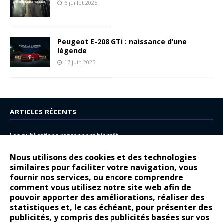
6 juillet 2025
Peugeot E-208 GTi : naissance d’une
légende
17 juin 2025
ARTICLES RÉCENTS
Les publications reprennent bientôt…
DS N°8 : Oui, les français vont parfois trop loin.
Nous utilisons des cookies et des technologies
similaires pour faciliter votre navigation, vous
14 juillet : nouveau film de marque pour Citroën
fournir nos services, ou encore comprendre
Renault Espace : voyage, voyage…
comment vous utilisez notre site web afin de
pouvoir apporter des améliorations, réaliser des
Peugeot E-208 GTi : naissance d’une légende
statistiques et, le cas échéant, pour présenter des
publicités, y compris des publicités basées sur vos
COMMENTAIRES RÉCENTS