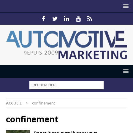
ACCUEIL
confinement
confinement
Renault toujours là pour vous