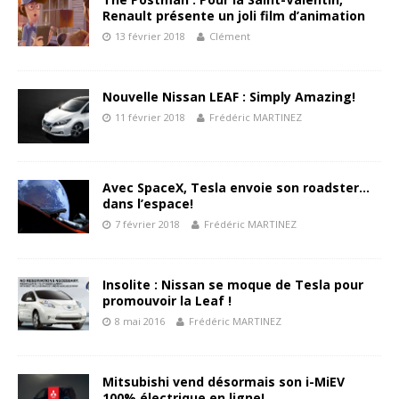
Renault présente un joli film d’animation
13 février 2018
Clément
Nouvelle Nissan LEAF : Simply Amazing!
11 février 2018
Frédéric MARTINEZ
Avec SpaceX, Tesla envoie son roadster…
dans l’espace!
7 février 2018
Frédéric MARTINEZ
Insolite : Nissan se moque de Tesla pour
promouvoir la Leaf !
8 mai 2016
Frédéric MARTINEZ
Mitsubishi vend désormais son i-MiEV
100% électrique en ligne!