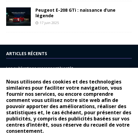
Peugeot E-208 GTi : naissance d’une
légende
17 juin 2025
ARTICLES RÉCENTS
Les publications reprennent bientôt…
DS N°8 : Oui, les français vont parfois trop loin.
Nous utilisons des cookies et des technologies
14 juillet : nouveau film de marque pour Citroën
similaires pour faciliter votre navigation, vous
fournir nos services, ou encore comprendre
Renault Espace : voyage, voyage…
comment vous utilisez notre site web afin de
pouvoir apporter des améliorations, réaliser des
Peugeot E-208 GTi : naissance d’une légende
statistiques et, le cas échéant, pour présenter des
publicités, y compris des publicités basées sur vos
COMMENTAIRES RÉCENTS
centres d’intérêt, sous réserve du recueil de votre
consentement.
Bernard Dardart
dans
Dacia Sandero : pour les gens vrais