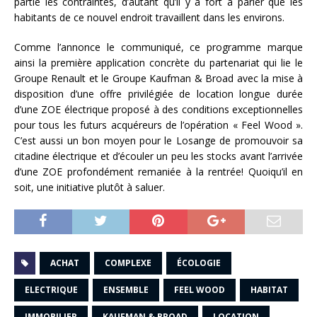
partie les contraintes, d’autant qu’il y a fort à parier que les
habitants de ce nouvel endroit travaillent dans les environs.
Comme l’annonce le communiqué, ce programme marque
ainsi la première application concrète du partenariat qui lie le
Groupe Renault et le Groupe Kaufman & Broad avec la mise à
disposition d’une offre privilégiée de location longue durée
d’une ZOE électrique proposé à des conditions exceptionnelles
pour tous les futurs acquéreurs de l’opération « Feel Wood ».
C’est aussi un bon moyen pour le Losange de promouvoir sa
citadine électrique et d’écouler un peu les stocks avant l’arrivée
d’une ZOE profondément remaniée à la rentrée! Quoiqu’il en
soit, une initiative plutôt à saluer.
ACHAT
COMPLEXE
ÉCOLOGIE
ELECTRIQUE
ENSEMBLE
FEEL WOOD
HABITAT
IMMOBILIER
KAUFMAN & BROAD
LOCATION