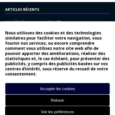
ARTICLES RÉCENTS
Les publications reprennent bientôt…
DS N°8 : Oui, les français vont parfois trop loin.
Nous utilisons des cookies et des technologies
similaires pour faciliter votre navigation, vous
14 juillet : nouveau film de marque pour Citroën
fournir nos services, ou encore comprendre
Renault Espace : voyage, voyage…
comment vous utilisez notre site web afin de
pouvoir apporter des améliorations, réaliser des
Peugeot E-208 GTi : naissance d’une légende
statistiques et, le cas échéant, pour présenter des
publicités, y compris des publicités basées sur vos
COMMENTAIRES RÉCENTS
centres d’intérêt, sous réserve du recueil de votre
consentement.
Bernard Dardart
dans
Dacia Sandero : pour les gens vrais
Gilly
dans
Citroën ë-C3 : la révolution a commencé
Accepter les cookies
gyo
dans
Alpine A290 : L’irrésistible attraction de la légèreté
Refuser
leroy
dans
Lancia Ypsilon : naturellement envoûtante ?
maria
dans
Nouvelle Opel Corsa : Yes of Corsa !
Voir les préférences