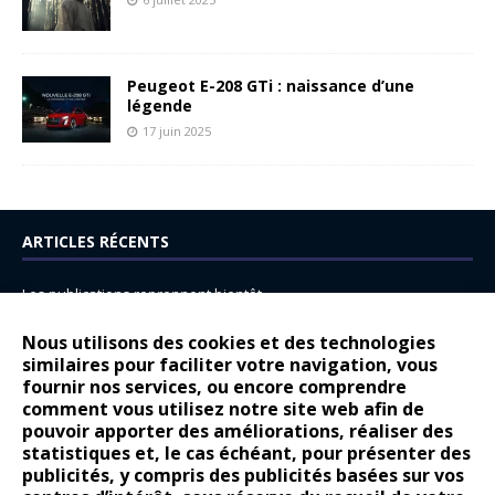
Peugeot E-208 GTi : naissance d’une
légende
17 juin 2025
ARTICLES RÉCENTS
Les publications reprennent bientôt…
DS N°8 : Oui, les français vont parfois trop loin.
Nous utilisons des cookies et des technologies
similaires pour faciliter votre navigation, vous
14 juillet : nouveau film de marque pour Citroën
fournir nos services, ou encore comprendre
Renault Espace : voyage, voyage…
comment vous utilisez notre site web afin de
pouvoir apporter des améliorations, réaliser des
Peugeot E-208 GTi : naissance d’une légende
statistiques et, le cas échéant, pour présenter des
publicités, y compris des publicités basées sur vos
COMMENTAIRES RÉCENTS