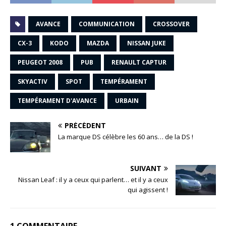
AVANCE
COMMUNICATION
CROSSOVER
CX-3
KODO
MAZDA
NISSAN JUKE
PEUGEOT 2008
PUB
RENAULT CAPTUR
SKYACTIV
SPOT
TEMPÉRAMENT
TEMPÉRAMENT D'AVANCE
URBAIN
PRÉCÉDENT
La marque DS célèbre les 60 ans… de la DS !
SUIVANT
Nissan Leaf : il y a ceux qui parlent… et il y a ceux
qui agissent !