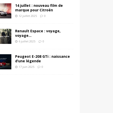
14 juillet : nouveau film de
marque pour Citroën
12 juillet 2025
0
Renault Espace : voyage,
voyage…
6 juillet 2025
0
Peugeot E-208 GTi : naissance
d’une légende
17 juin 2025
0