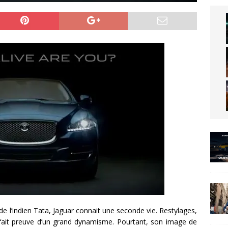
e l’indien Tata, Jaguar connait une seconde vie. Restylages,
fait preuve d’un grand dynamisme. Pourtant, son image de