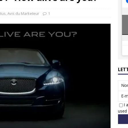
8 GTi : naissance d’une légende
ACTUS
 Honda dévoile un spot publicitaire… confiné!
ACTUS
ctus
,
Avis du Marketeur
1
LET
No
E-m
I 
used 