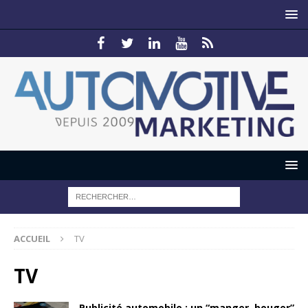
ACCUEIL
TV
TV
Publicité automobile : un “manger, bouger”