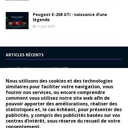
Peugeot E-208 GTi : naissance d’une
légende
17 juin 2025
ARTICLES RÉCENTS
Les publications reprennent bientôt…
DS N°8 : Oui, les français vont parfois trop loin.
Nous utilisons des cookies et des technologies
14 juillet : nouveau film de marque pour Citroën
similaires pour faciliter votre navigation, vous
fournir nos services, ou encore comprendre
Renault Espace : voyage, voyage…
comment vous utilisez notre site web afin de
pouvoir apporter des améliorations, réaliser des
Peugeot E-208 GTi : naissance d’une légende
statistiques et, le cas échéant, pour présenter des
publicités, y compris des publicités basées sur vos
COMMENTAIRES RÉCENTS
centres d’intérêt, sous réserve du recueil de votre
consentement.