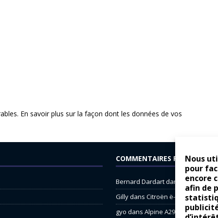
rables.
En savoir plus sur la façon dont les données de vos
Nous uti
COMMENTAIRES RÉCENTS
pour fac
encore 
Bernard Dardart
dans
Dacia Sande
afin de 
statisti
Gilly
dans
Citroën ë-C3 : la révolu
publicit
gyo
dans
Alpine A290 : L’irrésistibl
d’intérê