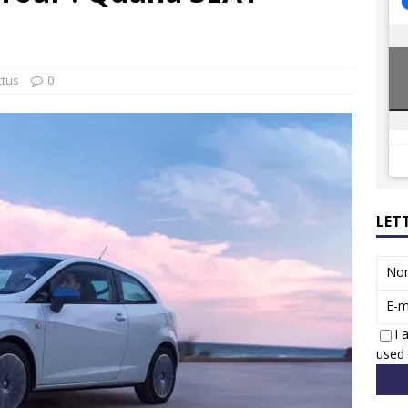
ions reprennent bientôt…
ACTUS
8 : Oui, les français vont parfois trop loin.
ACTUS
ctus
0
LET
No
E-m
I 
used 