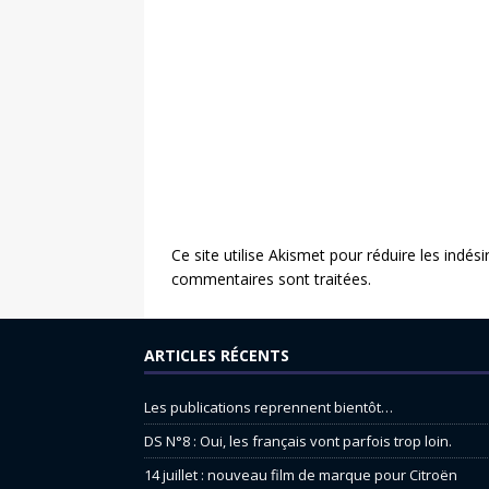
Ce site utilise Akismet pour réduire les indési
commentaires sont traitées
.
ARTICLES RÉCENTS
Les publications reprennent bientôt…
DS N°8 : Oui, les français vont parfois trop loin.
14 juillet : nouveau film de marque pour Citroën