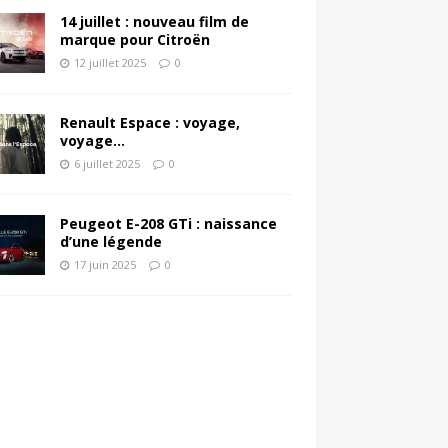
14 juillet : nouveau film de
marque pour Citroën
12 juillet 2025
0
Renault Espace : voyage,
voyage…
6 juillet 2025
0
Peugeot E-208 GTi : naissance
d’une légende
17 juin 2025
0