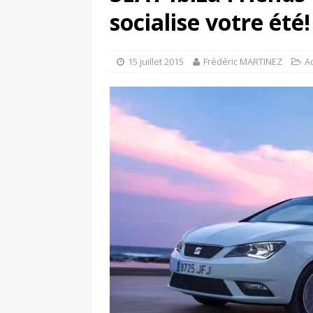
[ 4 avril 2026 ]
Les publicat
socialise votre été!
[ 13 septembre 2025 ]
DS N°
15 juillet 2015
Frédéric MARTINEZ
A