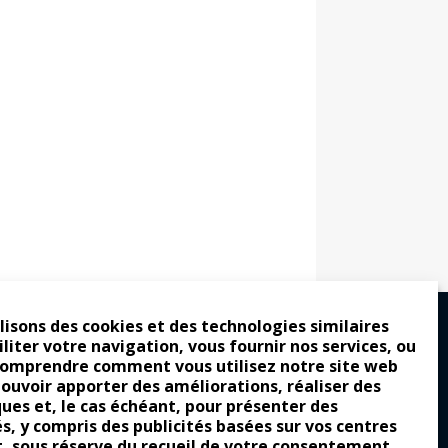
lisons des cookies et des technologies similaires
iliter votre navigation, vous fournir nos services, ou
comprendre comment vous utilisez notre site web
ro : pour les gens vrais
pouvoir apporter des améliorations, réaliser des
ques et, le cas échéant, pour présenter des
tion a commencé
és, y compris des publicités basées sur vos centres
e attraction de la légèreté
t, sous réserve du recueil de votre consentement.