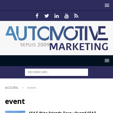
ACCUEIL
event
event
SEAT Ibiza Friends Tour : Quand SEAT