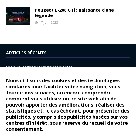
Peugeot E-208 GTi : naissance d’une
légende
17 juin 2025
ARTICLES RÉCENTS
Les publications reprennent bientôt…
DS N°8 : Oui, les français vont parfois trop loin.
Nous utilisons des cookies et des technologies
14 juillet : nouveau film de marque pour Citroën
similaires pour faciliter votre navigation, vous
fournir nos services, ou encore comprendre
Renault Espace : voyage, voyage…
comment vous utilisez notre site web afin de
pouvoir apporter des améliorations, réaliser des
Peugeot E-208 GTi : naissance d’une légende
statistiques et, le cas échéant, pour présenter des
publicités, y compris des publicités basées sur vos
COMMENTAIRES RÉCENTS
centres d’intérêt, sous réserve du recueil de votre
consentement.
Bernard Dardart
dans
Dacia Sandero : pour les gens vrais