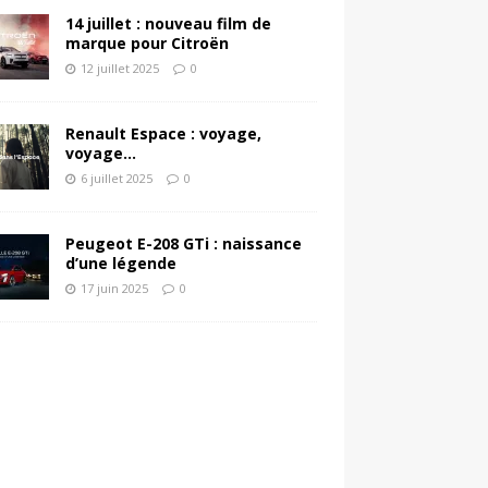
14 juillet : nouveau film de
marque pour Citroën
12 juillet 2025
0
Renault Espace : voyage,
voyage…
6 juillet 2025
0
Peugeot E-208 GTi : naissance
d’une légende
17 juin 2025
0