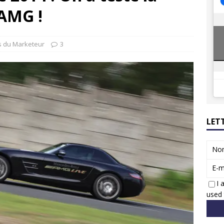
8 GTi : naissance d’une légende
ACTUS
AMG !
 Honda dévoile un spot publicitaire… confiné!
ACTUS
s du Marketeur
3
LET
No
E-m
I 
used 