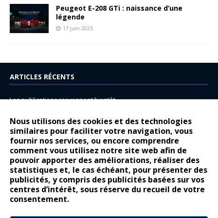
Peugeot E-208 GTi : naissance d’une
légende
17 juin 2025
ARTICLES RÉCENTS
Les publications reprennent bientôt…
DS N°8 : Oui, les français vont parfois trop loin.
Nous utilisons des cookies et des technologies
similaires pour faciliter votre navigation, vous
14 juillet : nouveau film de marque pour Citroën
fournir nos services, ou encore comprendre
Renault Espace : voyage, voyage…
comment vous utilisez notre site web afin de
pouvoir apporter des améliorations, réaliser des
Peugeot E-208 GTi : naissance d’une légende
statistiques et, le cas échéant, pour présenter des
publicités, y compris des publicités basées sur vos
COMMENTAIRES RÉCENTS
centres d’intérêt, sous réserve du recueil de votre
consentement.
Bernard Dardart
dans
Dacia Sandero : pour les gens vrais