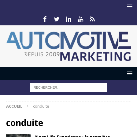
ACCUEIL
conduite
conduite
Near Life Experience : la première