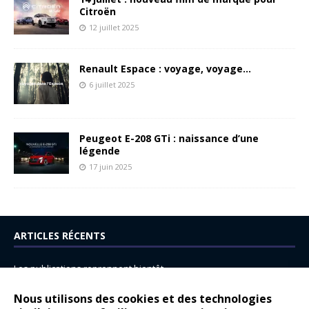
Citroën
12 juillet 2025
Renault Espace : voyage, voyage…
6 juillet 2025
Peugeot E-208 GTi : naissance d’une
légende
17 juin 2025
ARTICLES RÉCENTS
Les publications reprennent bientôt…
DS N°8 : Oui, les français vont parfois trop loin.
Nous utilisons des cookies et des technologies