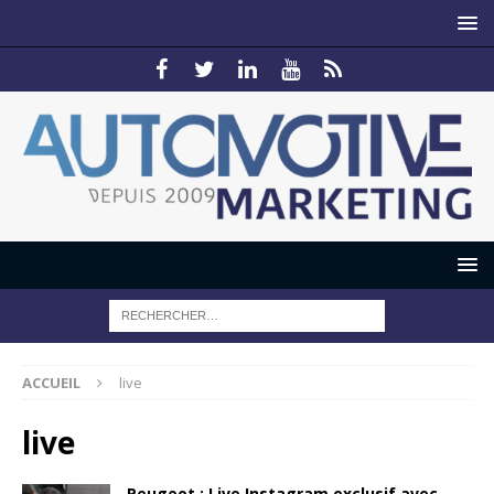
ACCUEIL
live
live
Peugeot : Live Instagram exclusif avec