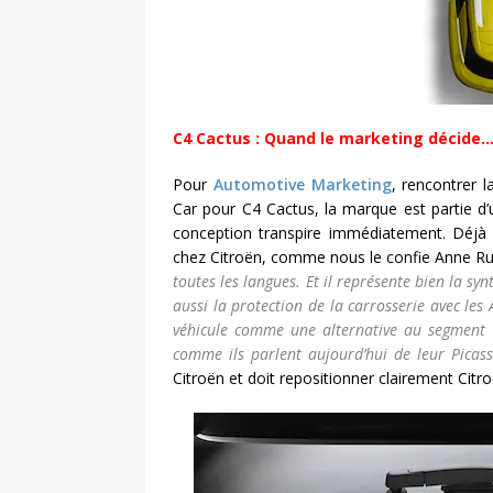
C4 Cactus : Quand le marketing décide
Pour
Automotive Marketing
, rencontrer 
Car pour C4 Cactus, la marque est partie d’
conception transpire immédiatement. Déjà l
chez Citroën, comme nous le confie Anne R
toutes les langues. Et il représente bien la sy
aussi la protection de la carrosserie avec les
véhicule comme une alternative au segment 
comme ils parlent aujourd’hui de leur Picas
Citroën et doit repositionner clairement Cit