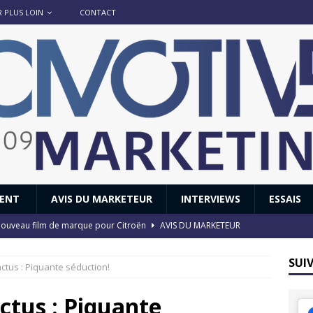
R PLUS LOIN
CONTACT
IENT
AVIS DU MARKETEUR
INTERVIEWS
ESSAIS
 : nouveau film de marque pour Citroën
AVIS DU MARKETEUR
ace : voyage, voyage…
ACTUS
SUI
actus : Piquante séduction!
8 GTi : naissance d’une légende
ACTUS
 Honda dévoile un spot publicitaire… confiné!
ACTUS
actus : Piquante