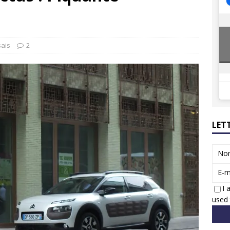
ions reprennent bientôt…
ACTUS
8 : Oui, les français vont parfois trop loin.
ACTUS
sais
2
LET
No
E-m
I 
used 