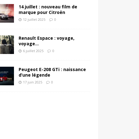
14 juillet : nouveau film de
marque pour Citroën
12 juillet 2025
0
Renault Espace : voyage,
voyage…
6 juillet 2025
0
Peugeot E-208 GTi : naissance
d’une légende
17 juin 2025
0