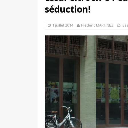
[ 4 avril 2026 ]
Les publicat
séduction!
[ 13 septembre 2025 ]
DS N°
1 juillet 2014
Frédéric MARTINEZ
Es