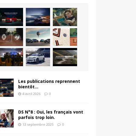
Les publications reprennent
bientôt…
4 avril 2026
0
DS N°8 : Oui, les français vont
parfois trop loin.
13 septembre 2025
0