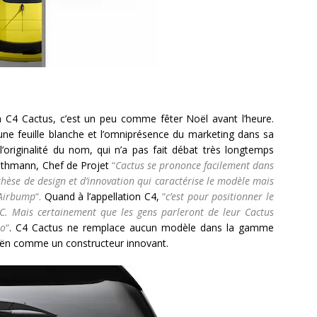
…
la C4 Cactus, c’est un peu comme fêter Noël avant l’heure.
une feuille blanche et l’omniprésence du marketing dans sa
’originalité du nom, qui n’a pas fait débat très longtemps
uthmann, Chef de Projet
“
Cactus se prononce facilement dans
nthèse de design et d’innovation qui caractérise le modèle mais
 Airbump
“.
Quand à l’appellation C4,
“
c’est pour positionner le
C. Mais certainement que les gens parleront de leur Cactus
so
“
. C4 Cactus ne remplace aucun modèle dans la gamme
roën comme un constructeur innovant.